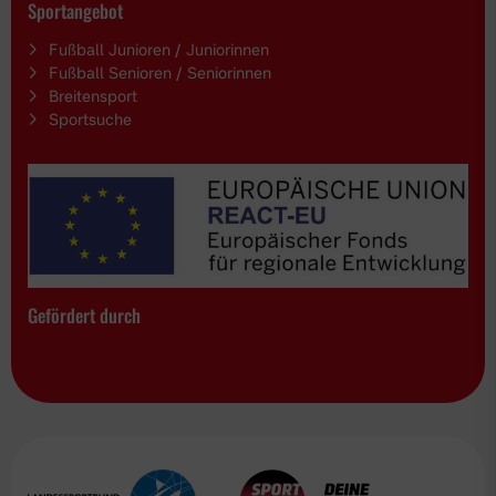
Sportangebot
Fußball Junioren / Juniorinnen
Fußball Senioren / Seniorinnen
Breitensport
Sportsuche
Gefördert durch