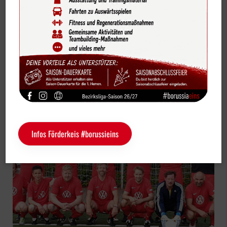
Bildergalerien
Fußball Senioren Herren Ü32 / Ü40
Videos
Vereinskalender
2. Spieltag der Ü32: Debütant FC Münster
Sportdeutschland-News
05 zu Gast
Das LSB-Magazin "Wir im Sport"
Service
Infos Förderkeis #borussieins
Sponsoren
Fun & Freizeit
Kontakt
Service
Schulengel
Instagram
YouTube