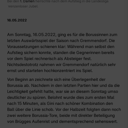
Bei den
1. Damen
herrschte nach dem Aufstieg in die Landesliga
grenzenloser Jubel.
16.05.2022
Am Sonntag, 16.05.2022, ging es für
die Borussinnen
zum
letzten Auswärtsspiel der Saison nach Gremmendorf. Die
Voraussetzungen schienen klar: Während man selbst den
Aufstieg sichern konnte, standen die Gegnerinnen bereits
vor dem Spiel rechnerisch als Absteiger fest.
Nichtsdestotrotz nahmen wir Gremmendorf natürlich sehr
ernst und starteten hochkonzentriert ins Spiel.
Von Beginn an zeichnete sich eine Überlegenheit der
Borussia ab. Nachdem in den letzten Partien hier und da die
Leichtigkeit gefehlt hatte, war sie an diesem Sonntag umso
deutlicher zu spüren. Belohnt wurde dies zum ersten Mal
nach 15 Minuten, als Gini nach schöner Kombination den
Ball über die Linie schob. Vor der Halbzeit folgten dann noch
zwei weitere Borussia-Tore, beide mit direkter Beteiligung
von Brügges Außenrist und dementsprechend sehenswert.