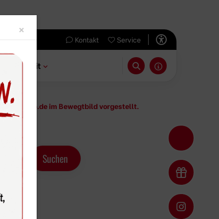
Close
×
Kontakt
Service
 & Freizeit
en auf dfb.de im Bewegtbild vorgestellt.