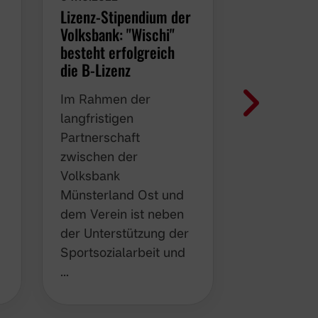
Lizenz-Stipendium der
Veo Kamer
Volksbank: "Wischi"
Borussia in
besteht erfolgreich
Videoanaly
die B-Lizenz
Livestream
Im Rahmen der
Der Verein i
langfristigen
Jahren daf
Partnerschaft
den Traine
zwischen der
den Manns
Volksbank
bestmögli
Münsterland Ost und
Voraussetz
dem Verein ist neben
den Traini
der Unterstützung der
Spielbetri
Sportsozialarbeit und
…