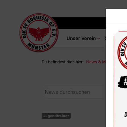
Unser Verein
Sportang
Du befindest dich hier:
News & Media
Ne
Jugendtrainer