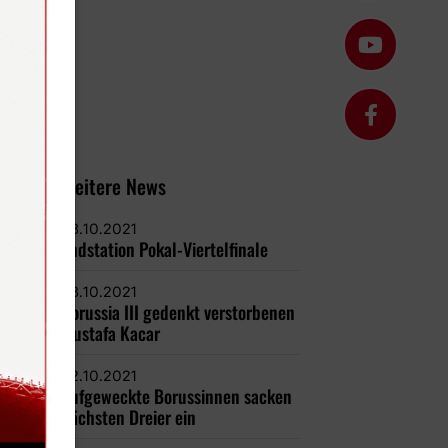
Weitere News
23.10.2021
Endstation Pokal-Viertelfinale
23.10.2021
Borussia III gedenkt verstorbenen
Mustafa Kacar
22.10.2021
Aufgeweckte Borussinnen sacken
nächsten Dreier ein