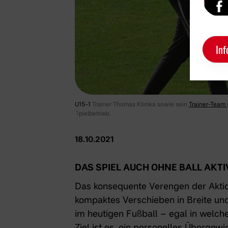
Inf
U15-1
Trainer Thomas Klimka sowie sein
Trainer-Team
Spielbetrieb.
18.10.2021
DAS SPIEL AUCH OHNE BALL AKTI
Das konsequente Verengen der Akti
kompaktes Verschieben in Breite und
im heutigen Fußball – egal in welch
Ziel ist es, ein personelles Übergew