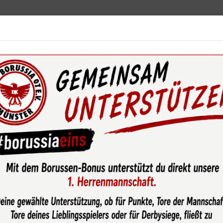
ebot
News & Media
Service
Sponsoren
Fun
wsroom
Ausgewählte Trainingsformen von Thomas Klimka werd