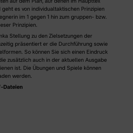
iten auf dem Plan, auf denen im Hauptteil
geht es von individualtaktischen Prinzipien
gnerin im 1 gegen 1 hin zum gruppen- bzw.
ser Prinzipien.
mka Stellung zu den Zielsetzungen der
hzeitig präsentiert er die Durchführung sowie
elformen. So können Sie sich einen Eindruck
die zusätzlich auch in der aktuellen Ausgabe
hienen ist. Die Übungen und Spiele können
aden werden.
F-Dateien