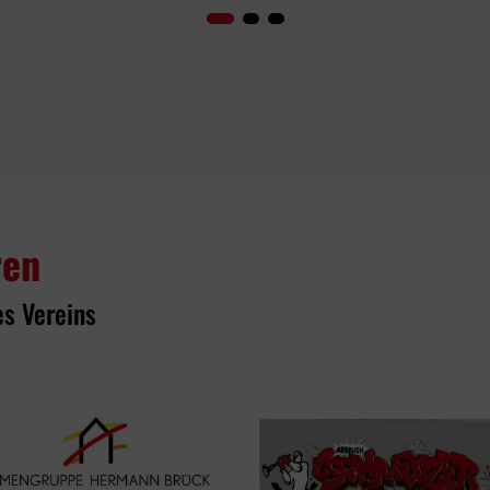
ren
es Vereins