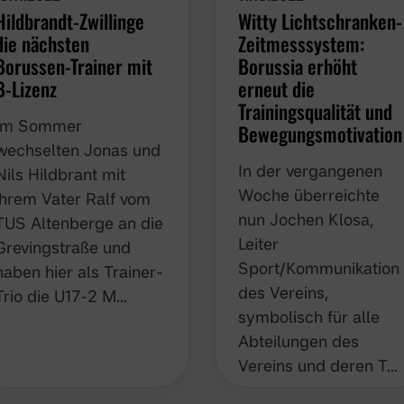
Witty Lichtschranken-
Hildbrandt-Zwillinge
Zeitmesssystem:
die nächsten
Borussia erhöht
Borussen-Trainer mit
erneut die
B-Lizenz
Trainingsqualität und
Im Sommer
Bewegungsmotivation
wechselten Jonas und
In der vergangenen
Nils Hildbrant mit
Woche überreichte
ihrem Vater Ralf vom
nun Jochen Klosa,
TUS Altenberge an die
Leiter
Grevingstraße und
Sport/Kommunikation
haben hier als Trainer-
des Vereins,
Trio die U17-2 M…
symbolisch für alle
Abteilungen des
Vereins und deren T…