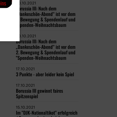
20.10.2021
Borussia III: Nach dem
„Dankeschön-Abend“ ist vor dem
2. Bewegung & Spendenlauf und
"Spenden-Weihnachtsbaum
20.10.2021
Borussia III: Nach dem
„Dankeschön-Abend“ ist vor dem
2. Bewegung & Spendenlauf und
"Spenden-Weihnachtsbaum
17.10.2021
3 Punkte - aber leider kein Spiel
17.10.2021
Borussia III gewinnt faires
Spitzenspiel
15.10.2021
Im "DJK-Nationaltikot" erfolgreich