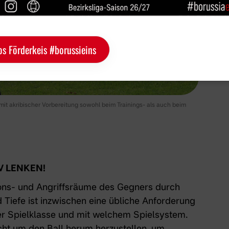
os Förderkeis #borussieins
mit akribischer Vorbereitung sowohl beim Trainings- als auch beim
V LENKEN!
ons- und Angriffsräume des Gegners durch
 Tiefe ist inzwischen eine übliche Anforderung
er Spielklasse und mit welchem Spielsystem.
icht um den Ball herum herzustellen, um