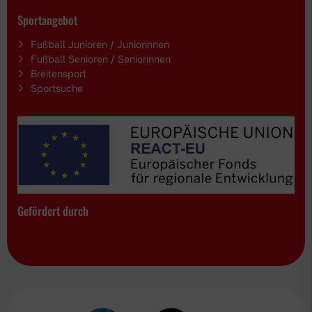
Sportangebot
Fußball Junioren / Juniorinnen
Fußball Senioren / Seniorinnen
Breitensport
Sportsuche
Gefördert durch