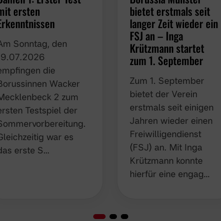
mit ersten
bietet erstmals seit
Erkenntnissen
langer Zeit wieder ein
FSJ an – Inga
Am Sonntag, den
Krützmann startet zu
19.07.2026 empfingen
1. September
die Borussinnen
Zum 1. September
Wacker Mecklenbeck
bietet der Verein
2 zum ersten Testspiel
erstmals seit einigen
der
Jahren wieder einen
Sommervorbereitung.
Freiwilligendienst
Gleichzeitig war es das
(FSJ) an. Mit Inga
erste S…
Krützmann konnte
hierfür eine engag…