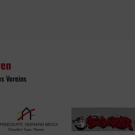
ren
es Vereins