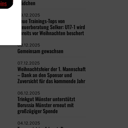
Mädchen
09.12.2025
Neue Trainings-Tops von
Steuerberatung Selker: U17-1 wird
bereits vor Weihnachten beschert
08.12.2025
Gemeinsam gewachsen
07.12.2025
Weihnachtsfeier der 1. Mannschaft
– Dank an den Sponsor und
Zuversicht für das kommende Jahr
06.12.2025
Trinkgut Münster unterstützt
Borussia Münster erneut mit
großzügiger Spende
04.12.2025