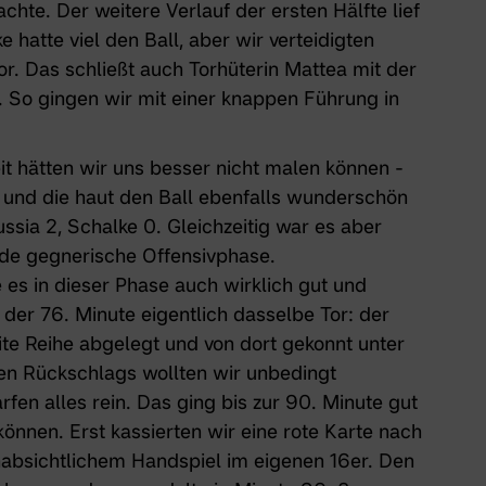
hte. Der weitere Verlauf der ersten Hälfte lief
e hatte viel den Ball, aber wir verteidigten
or. Das schließt auch Torhüterin Mattea mit der
 So gingen wir mit einer knappen Führung in
t hätten wir uns besser nicht malen können -
y und die haut den Ball ebenfalls wunderschön
ussia 2, Schalke 0. Gleichzeitig war es aber
nde gegnerische Offensivphase.
s in dieser Phase auch wirklich gut und
n der 76. Minute eigentlich dasselbe Tor: der
ite Reihe abgelegt und von dort gekonnt unter
lten Rückschlags wollten wir unbedingt
fen alles rein. Das ging bis zur 90. Minute gut
können. Erst kassierten wir eine rote Karte nach
nabsichtlichem Handspiel im eigenen 16er. Den