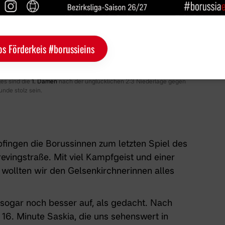
os Förderkeis #borussieins
es sind die
1. Damen
nach der unglücklichen 2:3 Niederlage gegen
nde stolz sein.
ingen die Borussinnen zum letzten Spiel des
vingstraße. Mit viel Kampfgeist und einer
wollten wir den Gelsenkirchnerinnen alles
s sogar noch besser auf, als gedacht. Nach
 16. Minute Saskia, die uns sehenswert in