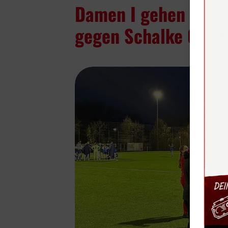
Damen I gehen nach 
gegen Schalke 04 in