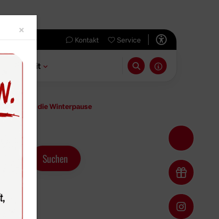
Close
×
Kontakt
Service
 & Freizeit
halke 04 in die Winterpause