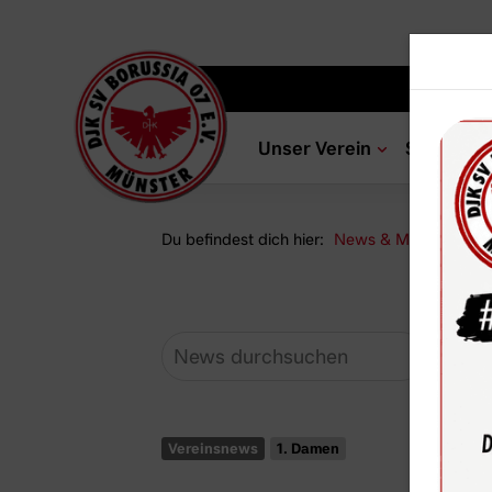
Unser Verein
Sportang
Du befindest dich hier:
News & Media
Ne
Vereinsnews
1. Damen