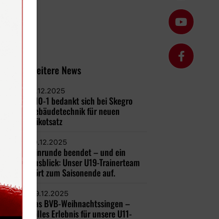
Weitere News
11.12.2025
U10-1 bedankt sich bei Skegro
Gebäudetechnik für neuen
Trikotsatz
10.12.2025
Hinrunde beendet – und ein
Ausblick: Unser U19-Trainerteam
hört zum Saisonende auf.
09.12.2025
Das BVB-Weihnachtssingen –
Tolles Erlebnis für unsere U11-