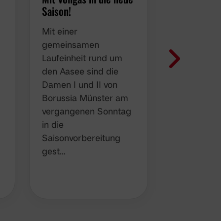
Saison!
Wildbahn
Mit einer
Vom 19. bi
gemeinsamen
Juni ging e
m
Laufeinheit rund um
Damenabte
den Aasee sind die
wieder auf
Damen I und II von
gemeinsa
Borussia Münster am
Mannschaft
vergangenen Sonntag
bereits im
in die
vergangen
Saisonvorbereitung
führte die 
gest…