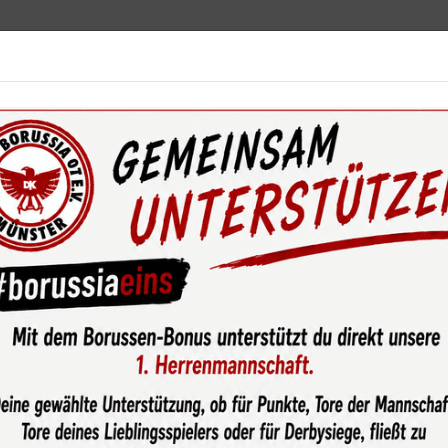
ebot
News & Media
Service
Sponsoren
Fun
wsroom
Damen I gehen nach einer Last-Minute-Pleite gegen Sc