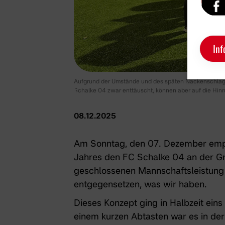
Inf
Aufgrund der Umstände und des späten Nackenschlag
Schalke 04 zwar enttäuscht, können aber auf die Hinru
08.12.2025
Am Sonntag, den 07. Dezember empf
Jahres den FC Schalke 04 an der Gre
geschlossenen Mannschaftsleistung 
entgegensetzen, was wir haben.
Dieses Konzept ging in Halbzeit ein
einem kurzen Abtasten war es in der