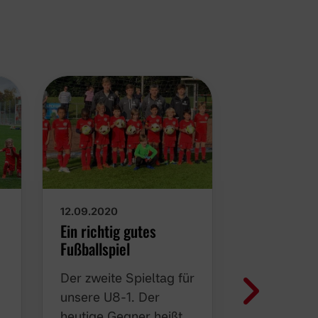
05.09.2020
12.09.2020
Der erste 
Ein richtig gutes
Saison
Fußballspiel
Der erste S
Der zweite Spieltag für
Strömende
unsere U8-1. Der
Ausverkauf
heutige Gegner heißt