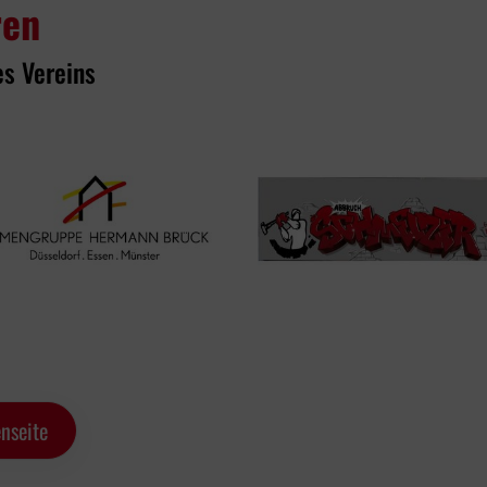
ren
es Vereins
nseite