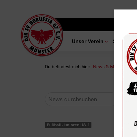
Unser Verein
Sportang
Du befindest dich hier:
News & Media
Ne
Fußball Junioren U8-1