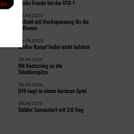
Große Freude bei der U10-1
30.09.2020
Auftakt mit Hochspannung für die
1. Damen
29.09.2020
Großer Kampf leider nicht belohnt
28.09.2020
Mit Kantersieg an die
Tabellenspitze
28.09.2020
U19 siegt in einem kuriosen Spiel
28.09.2020
Solider Saisonstart mit 3:0 Sieg