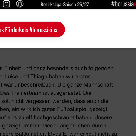
os Förderkeis #borussieins
n Einheit und ganz besonders auch folgenden
o, Luise und Thiago haben wir erstes
el war unbeschreiblich. Die ganze Mannschaft
 Das Trainerteam ist ausgerastet. Die
soll nicht vergessen werden, dass auch die
ben, ein wirklich gutes Fußballspiel gezeigt
f eins zu elf hochgeschraubt haben. Unsere
l gezeigt. Immer wieder angetrieben durch
sere Ballkünstler. Elyas E. war erneut nicht zu