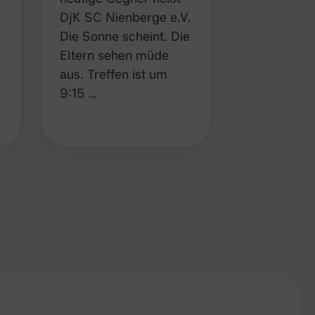
Bubas Bud
DjK SC Nienberge e.V.
Die Mannsch
Die Sonne scheint. Die
mit voller 
Eltern sehen müde
Was gibt e
aus. Treffen ist um
als Reg…
9:15 …