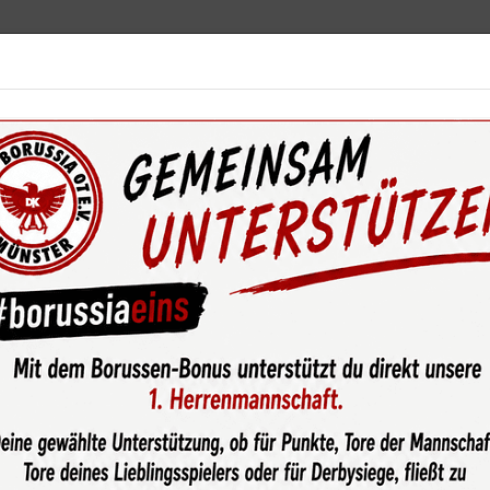
ebot
News & Media
Service
Sponsoren
Fun
wsroom
Das Team ist nicht zu stoppen