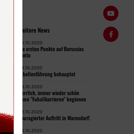
Weitere News
05.10.2020
Die ersten Punkte auf Borussias
Konto
04.10.2020
Tabellenführung behauptet
03.10.2020
Herrlich, immer wieder schön
wenn "Fuballkarrieren" beginnen
03.10.2020
Couragierter Auftritt in Warendorf!
03.10.2020