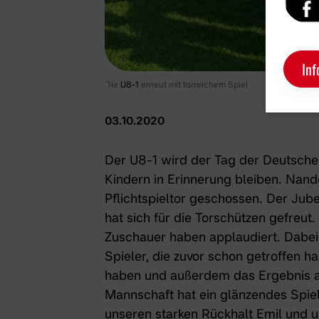
Inf
Die
U8-1
erneut mit torreichem Spiel
03.10.2020
Der U8-1 wird der Tag der Deutsche
Kindern in Erinnerung bleiben. Nand
Pflichtspieltor geschossen. Der Jub
hat sich für die Torschützen gefreut.
Zuschauer haben applaudiert. Dabei 
Spieler, die zuvor schon getroffen ha
haben und außerdem das Ergebnis au
Mannschaft hat ein glänzendes Spie
unseren starken Rückhalt Emil und un