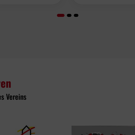
ren
es Vereins