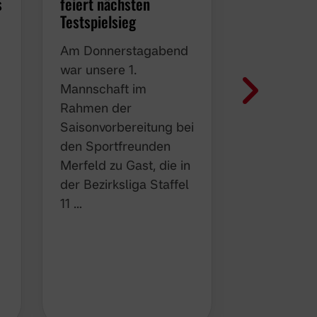
s
feiert nächsten
Westfalenl
Testspielsieg
Gelungene
Fußballnac
Am Donnerstagabend
sportliche
war unsere 1.
freundscha
Mannschaft im
Charakter
Rahmen der
Nach dem
Saisonvorbereitung bei
erfolgreic
den Sportfreunden
Testspiela
Merfeld zu Gast, die in
der SG Se
der Bezirksliga Staffel
absolvierte
11 …
Mannschaf
Borussia 
Samstag 
nächsten H
Z
…