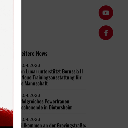
Weitere News
15.04.2026
San Lucar unterstützt Borussia II
– Neue Trainingsausstattung für
die Mannschaft
15.04.2026
Erfolgreiches Powerfrauen-
Wochenende in Dietersheim
13.04.2026
Willkommen an der Grevingstraße: