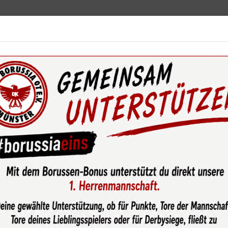
ebot
News & Media
Service
Sponsoren
Fun
wsroom
Defensive bekommt Zuwachs: #borussiaeins verstärkt