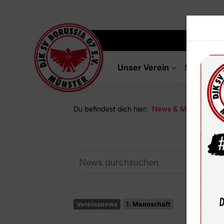
Unser Verein
Sportang
Du befindest dich hier:
News & Media
Ne
Vereinsnews
1. Mannschaft