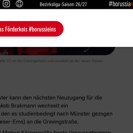
os Förderkeis #borussieins
le 03 an die Grevingstraße und verstärkt ab der neuen Saison
ster kann den nächsten Neuzugang für die
akob Brakmann wechselt ein
r, den es studienbedingt nach Münster gezogen
eser-Ems) an die Grevingstraße.
,93 Metern Körpergröße beste Voraussetzungen