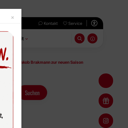
Close
×
Kontakt
Service
 & Freizeit
 sich mit Jakob Brakmann zur neuen Saison