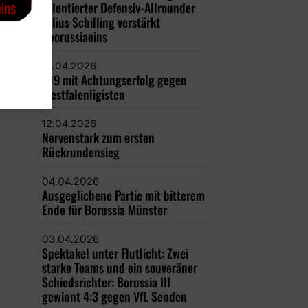
Talentierter Defensiv-Allrounder
Julius Schilling verstärkt
#borussiaeins
12.04.2026
U19 mit Achtungserfolg gegen
Westfalenligisten
12.04.2026
Nervenstark zum ersten
Rückrundensieg
04.04.2026
Ausgeglichene Partie mit bitterem
Ende für Borussia Münster
03.04.2026
Spektakel unter Flutlicht: Zwei
starke Teams und ein souveräner
Schiedsrichter: Borussia III
gewinnt 4:3 gegen VfL Senden