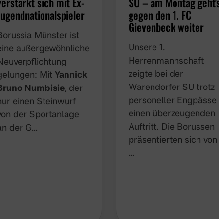
verstärkt sich mit Ex-
SU – am Montag geht'
Jugendnationalspieler
gegen den 1. FC
Gievenbeck weiter
Borussia Münster ist
Unsere 1.
eine außergewöhnliche
Herrenmannschaft
Neuverpflichtung
zeigte bei der
gelungen: Mit
Yannick
Warendorfer SU trotz
Bruno Numbisie
, der
personeller Engpässe
nur einen Steinwurf
einen überzeugenden
von der Sportanlage
Auftritt. Die Borussen
an der G…
präsentierten sich von
…