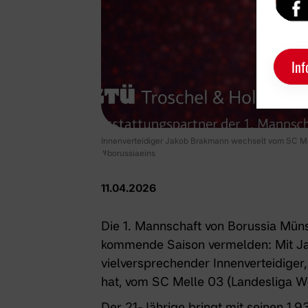
Inf
Innenverteidiger Jakob Brakmann wechselt vom SC Mel
#borussiaeins
11.04.2026
Die 1. Mannschaft von Borussia Mün
kommende Saison vermelden: Mit J
vielversprechender Innenverteidige
hat, vom SC Melle 03 (Landesliga W
Der 21-Jährige bringt mit seinen 1