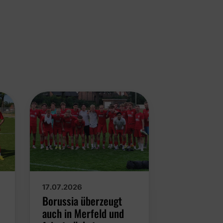
17.07.2026
13.07.2026
Borussia überzeugt
#borussiae
auch in Merfeld und
Achtungser