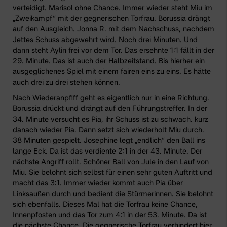
verteidigt. Marisol ohne Chance. Immer wieder steht Miu im
„Zweikampf“ mit der gegnerischen Torfrau. Borussia drängt
auf den Ausgleich. Jonna R. mit dem Nachschuss, nachdem
Jettes Schuss abgewehrt wird. Noch drei Minuten. Und
dann steht Aylin frei vor dem Tor. Das ersehnte 1:1 fällt in der
29. Minute. Das ist auch der Halbzeitstand. Bis hierher ein
ausgeglichenes Spiel mit einem fairen eins zu eins. Es hätte
auch drei zu drei stehen können.
Nach Wiederanpfiff geht es eigentlich nur in eine Richtung.
Borussia drückt und drängt auf den Führungstreffer. In der
34. Minute versucht es Pia, ihr Schuss ist zu schwach. kurz
danach wieder Pia. Dann setzt sich wiederholt Miu durch.
38 Minuten gespielt. Josephine legt „endlich“ den Ball ins
lange Eck. Da ist das verdiente 2:1 in der 43. Minute. Der
nächste Angriff rollt. Schöner Ball von Jule in den Lauf von
Miu. Sie belohnt sich selbst für einen sehr guten Auftritt und
macht das 3:1. Immer wieder kommt auch Pia über
Linksaußen durch und bedient die Stürmerinnen. Sie belohnt
sich ebenfalls. Dieses Mal hat die Torfrau keine Chance,
Innenpfosten und das Tor zum 4:1 in der 53. Minute. Da ist
die nächste Chance. Die gegnerische Torfrau verhindert hier