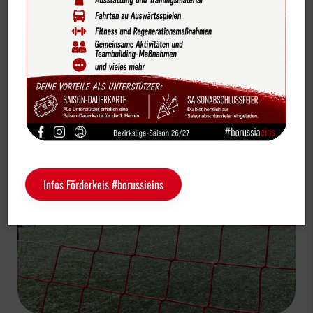
Bildergalerien
Vereinsnews
Videos
#borussenmädelz
U13-Mädchen
Vereinskalender
Der nächste Erfolg für die U13-Juniorinnen
Sportdeutschland-News
Das LSB-Magazin "Wir im Sport"
Service
Infos Förderkeis #borussieins
Sponsoren
Fun & Freizeit
Kontakt
Service
Schulengel
Instagram
YouTube