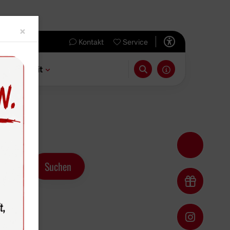
Close
×
Kontakt
Service
 & Freizeit