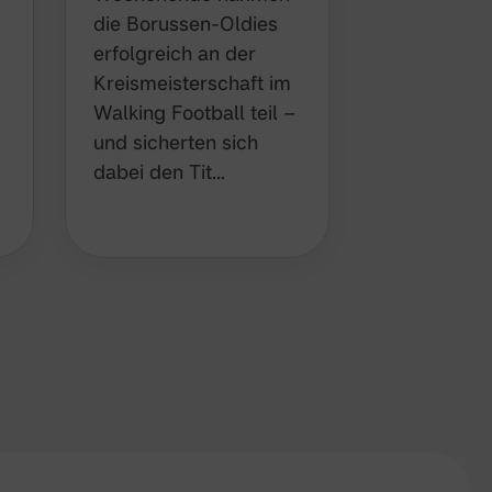
die Borussen-Oldies
Borussen 
erfolgreich an der
Viertelfina
Kreismeisterschaft im
Pokals bei
Walking Football teil –
an. Nach 
und sicherten sich
ruhigen Be
dabei den Tit…
übernahm 
zunehmend
Kontroll…