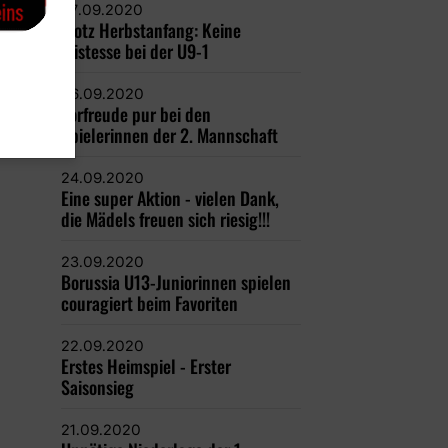
27.09.2020
Trotz Herbstanfang: Keine
Tristesse bei der U9-1
26.09.2020
Vorfreude pur bei den
Spielerinnen der 2. Mannschaft
24.09.2020
Eine super Aktion - vielen Dank,
die Mädels freuen sich riesig!!!
23.09.2020
Borussia U13-Juniorinnen spielen
couragiert beim Favoriten
22.09.2020
Erstes Heimspiel - Erster
Saisonsieg
21.09.2020