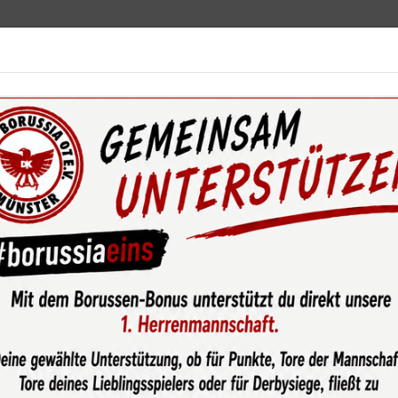
ebot
News & Media
Service
Sponsoren
Fun
wsroom
Die „Alten Herren“ unterwegs.