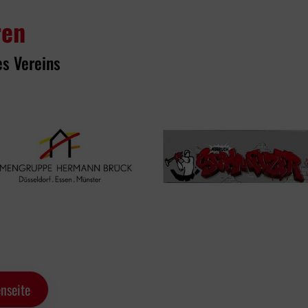
ren
es Vereins
nseite