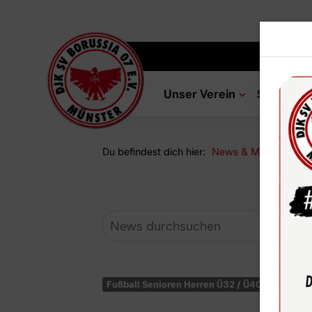
Unser Verein
Sportang
Du befindest dich hier:
News & Media
Ne
Fußball Senioren Herren Ü32 / Ü40