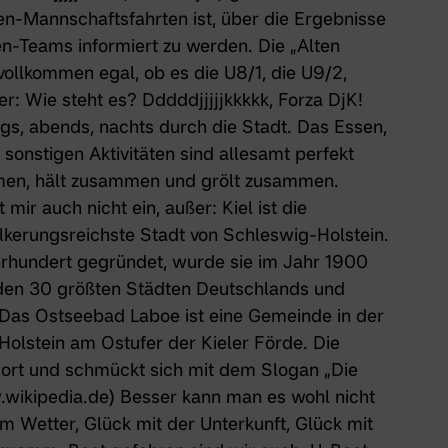
en-Mannschaftsfahrten ist, über die Ergebnisse
n-Teams informiert zu werden. Die „Alten
 vollkommen egal, ob es die U8/1, die U9/2,
er: Wie steht es? Dddddjjjjjkkkkk, Forza DjK!
ags, abends, nachts durch die Stadt. Das Essen,
 sonstigen Aktivitäten sind allesamt perfekt
mmen, hält zusammen und grölt zusammen.
 mir auch nicht ein, außer: Kiel ist die
lkerungsreichste Stadt von Schleswig-Holstein.
hrhundert gegründet, wurde sie im Jahr 1900
u den 30 größten Städten Deutschlands und
 Das Ostseebad Laboe ist eine Gemeinde in der
Holstein am Ostufer der Kieler Förde. Die
ort und schmückt sich mit dem Slogan „Die
.wikipedia.de) Besser kann man es wohl nicht
m Wetter, Glück mit der Unterkunft, Glück mit