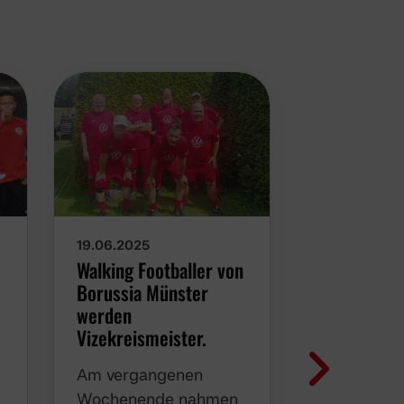
19.06.2025
02.04.2025
Walking Footballer von
Ü50-Pokal:
Borussia Münster
scheitert 
werden
Viertelfina
Vizekreismeister.
Aasee
Am vergangenen
Am Monta
Wochenende nahmen
traten die