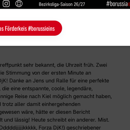
os Förderkeis #borussieins
anisierten Fahrt.
effpunkt sehr bekannt, die Uhrzeit früh. Zwei
die Stimmung von der ersten Minute an
jK! Danke an Jens und Ralle für eine perfekte
 die eine entspannte, coole, legendäre,
sinnige Reise nach Kiel möglich gemacht haben,
d trotz aller damit einhergehenden
ewesen wäre, hätte er diesen Bericht
 und lässig! Heute schreibt ein anderer. Mist.
Dddddjjjjjkkkkk, Forza DjK!) geschriebener