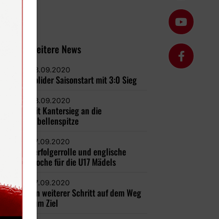
Weitere News
28.09.2020
Solider Saisonstart mit 3:0 Sieg
28.09.2020
Mit Kantersieg an die
Tabellenspitze
27.09.2020
Verfolgerrolle und englische
Woche für die U17 Mädels
27.09.2020
Ein weiterer Schritt auf dem Weg
zum Ziel