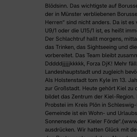
Blödsinn. Das wichtigste auf Boruss
der in Münster verbliebenen Borusse
Herren“ sind nicht anders. Da ist es
U9/1 oder die U15/1 ist, es heißt imm
Der Schlachtruf hallt morgens, mitt
das Trinken, das Sightseeing und die
vorbereitet. Das Team bleibt zusa
Dddddjjjjjkkkkk, Forza DjK! Mehr fällt
Landeshauptstadt und zugleich bevö
Als Holstenstadt tom Kyle im 13. Ja
zur Großstadt. Heute gehört Kiel z
bildet das Zentrum der Kiel-Region.
Probstei im Kreis Plön in Schleswig-
Gemeinde ist ein Wohn- und Urlaubs
Sonnenseite der Kieler Förde“.(www
ausdrücken. Wir hatten Glück mit de