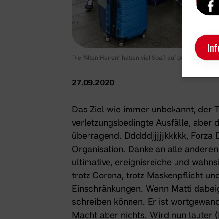
Inf
Die "Alten Herren" hatten viel Spaß auf der bestens org
27.09.2020
Das Ziel wie immer unbekannt, der Tr
verletzungsbedingte Ausfälle, aber 
überragend. Dddddjjjjjkkkkk, Forza D
Organisation. Danke an alle anderen,
ultimative, ereignisreiche und wahn
trotz Corona, trotz Maskenpflicht un
Einschränkungen. Wenn Matti dabeig
schreiben können. Er ist wortgewandt
Macht aber nichts. Wird nun lauter (