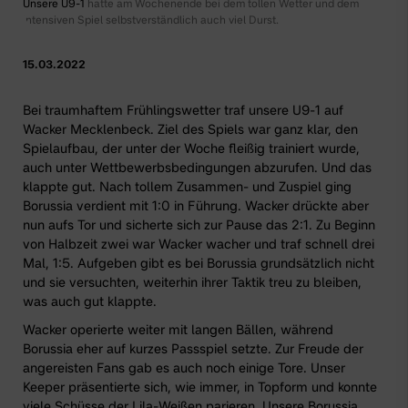
Unsere U9-1
hatte am Wochenende bei dem tollen Wetter und dem
intensiven Spiel selbstverständlich auch viel Durst.
15.03.2022
Bei traumhaftem Frühlingswetter traf
unsere U9-1
auf
Wacker Mecklenbeck. Ziel des Spiels war ganz klar, den
Spielaufbau, der unter der Woche fleißig trainiert wurde,
auch unter Wettbewerbsbedingungen abzurufen. Und das
klappte gut. Nach tollem Zusammen- und Zuspiel ging
Borussia verdient mit 1:0 in Führung. Wacker drückte aber
nun aufs Tor und sicherte sich zur Pause das 2:1. Zu Beginn
von Halbzeit zwei war Wacker wacher und traf schnell drei
Mal, 1:5. Aufgeben gibt es bei Borussia grundsätzlich nicht
und sie versuchten, weiterhin ihrer Taktik treu zu bleiben,
was auch gut klappte.
Wacker operierte weiter mit langen Bällen, während
Borussia eher auf kurzes Passspiel setzte. Zur Freude der
angereisten Fans gab es auch noch einige Tore. Unser
Keeper präsentierte sich, wie immer, in Topform und konnte
viele Schüsse der Lila-Weißen parieren. Unsere Borussia