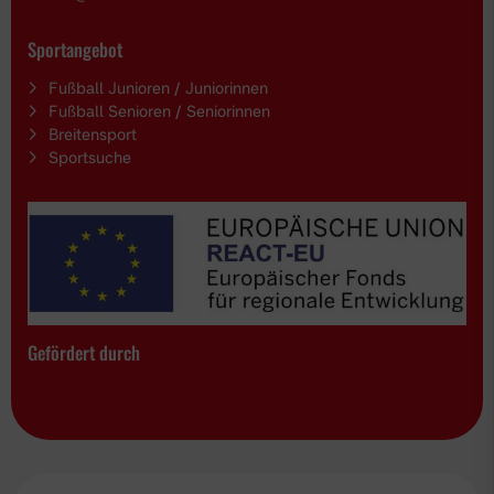
Sportangebot
Fußball Junioren / Juniorinnen
Fußball Senioren / Seniorinnen
Breitensport
Sportsuche
Gefördert durch