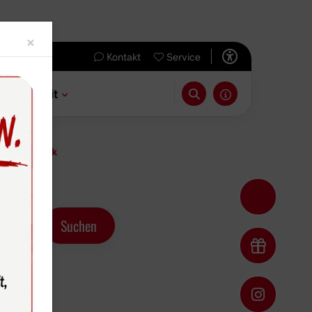
Close
×
Kontakt
Service
 & Freizeit
ihr Comeback