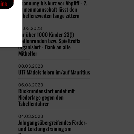
Spannung bis kurz vor Abpfiff - 2.
Damenmannschaft lässt den
Tabellenzweiten lange zittern
13.03.2023
Für über 1000 Kinder 23(!)
Hallenrunden bzw. Spieltreffs
organisiert - Dank an alle
Mithelfer
08.03.2023
U17 Mädels feiern im/auf Mauritius
06.03.2023
Rückrundenstart endet mit
Niederlage gegen den
Tabellenführer
04.03.2023
Jahrgangsübergreifendes Förder-
und Leistungstraining am