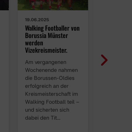
19.06.2025
02.04.2025
Walking Footballer von
Ü50-Pokal:
Borussia Münster
scheitert 
werden
Viertelfina
Vizekreismeister.
Aasee
Am vergangenen
Am Monta
Wochenende nahmen
traten die
die Borussen-Oldies
Borussen 
erfolgreich an der
Viertelfina
Kreismeisterschaft im
Pokals bei
Walking Football teil –
an. Nach 
und sicherten sich
ruhigen Be
dabei den Tit…
übernahm 
zunehmend