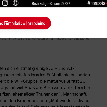
os Förderkeis #borussieins
r
auch im vierten Viertel bei isotonischen Kaltgetränken eine Menge
afen sich erstmalig einige „Ur- und Alt-
gesundheitsförderndes Fußballspielen, sprich
ert die WF-Gruppe, die mittlerweile fast 20
ags mit viel Spaß am Borussen. Jetzt feierten
ifken, ehemaliger Trainer der 1. Mannschaft,
 beiden Brüder unisono: „Mal wieder aktiv auf
 mit den (alten) Spielern und Weggefährten in