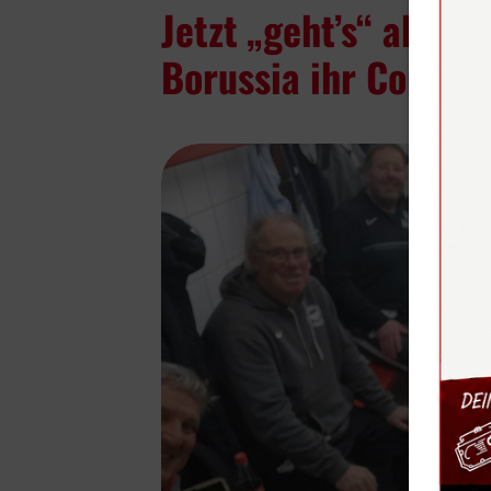
Jetzt „geht’s“ ab: L
Borussia ihr Comeb