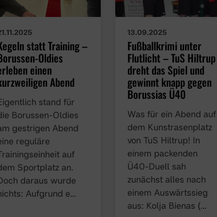
13.09.2025
21.11.2025
Fußballkrimi unter
Kegeln statt Training –
Flutlicht – TuS Hiltrup
Borussen-Oldies
dreht das Spiel und
erleben einen
gewinnt knapp gegen
kurzweiligen Abend
Borussias Ü40
Eigentlich stand für die
Was für ein Abend auf
Borussen-Oldies am
dem Kunstrasenplatz
gestrigen Abend eine
von TuS Hiltrup! In
reguläre
einem packenden
Trainingseinheit auf
Ü40-Duell sah
dem Sportplatz an.
zunächst alles nach
Doch daraus wurde
einem Auswärtssieg
nichts: Aufgrund e…
aus: Kolja Bienas (…