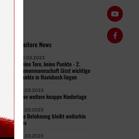
Weitere News
20.03.2023
Keine Tore, keine Punkte - 2.
Damenmannschaft lässt wichtige
Punkte in Havixbeck liegen
15.03.2023
Eine weitere knappe Niederlage
14.03.2023
Die Belohnung bleibt weiterhin
aus
13.03.2023