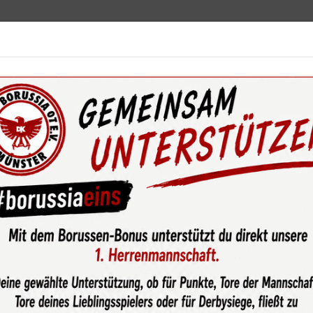
ebot
News & Media
Service
Sponsoren
Fun
wsroom
Jetzt „geht’s“ ab: Leifken-Brüder geben bei Borussia 