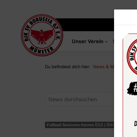
Unser Verein
Sportang
Du befindest dich hier:
News & Media
Ne
Fußball Senioren Herren Ü32 / Ü40