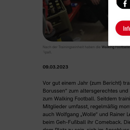
Inf
Nach der Trainingseinheit haben die
Walking Footballe
Spaß.
09.03.2023
Vor gut einem Jahr (
zum Bericht
) tr
Borussen“ zum altersgerechtes und 
zum Walking Football. Seitdem traini
Mitglieder umfasst, regelmäßig mont
auch Wolfgang „Wolle“ und Rainer Le
beim Geh-Fußball ihr Comeback. Die
dem Platz zu sein, sich im Anschluss