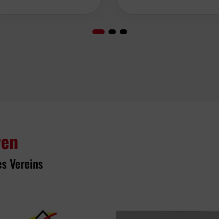
ren
es Vereins