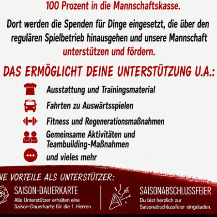
eifken-Brüder geben bei
ack