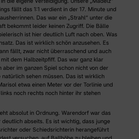
in die eigene Verteidigung. Unsere „Mädelz“
ngs fällt das 1:1 verdient in der 17. Minute und
Hausherrinnen. Das war ein „Strahl“ unter die
t bekommt leider keinen Zugriff. Die Bälle
ielerisch ist hier deutlich Luft nach oben. Was
insatz. Das ist wirklich schön anzusehen. Es
nn fällt, zwar nicht überraschend und auch
 mit dem Halbzeitpfiff. Das war ganz klar
ch aber im ganzen Spiel schon nicht von der
e natürlich sehen müssen. Das ist wirklich
Marisol etwa einen Meter vor der Torlinie und
links noch rechts noch hinter ihr stehen
geht absolut in Ordnung. Warendorf war das
deutlich abseits. Es ist wichtig, dass junge
richter oder Schiedsrichterin herangeführt
ndest versuchen, auf Ballhöhe zu bleiben und