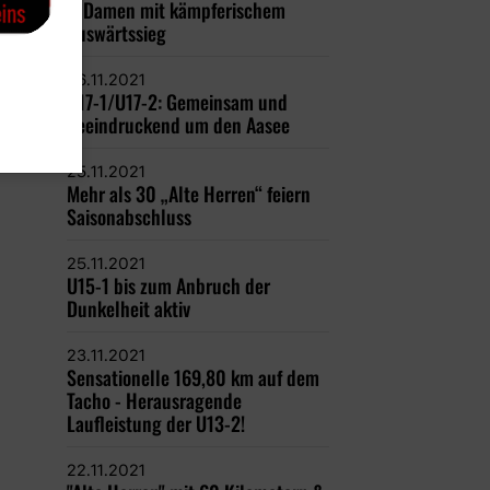
1. Damen mit kämpferischem
Auswärtssieg
26.11.2021
U17-1/U17-2: Gemeinsam und
beeindruckend um den Aasee
25.11.2021
Mehr als 30 „Alte Herren“ feiern
Saisonabschluss
25.11.2021
U15-1 bis zum Anbruch der
Dunkelheit aktiv
23.11.2021
Sensationelle 169,80 km auf dem
Tacho - Herausragende
Laufleistung der U13-2!
22.11.2021