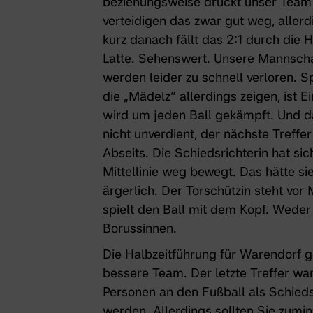
beziehungsweise drückt unser Team 
verteidigen das zwar gut weg, allerdi
kurz danach fällt das 2:1 durch die 
Latte. Sehenswert. Unsere Mannschaf
werden leider zu schnell verloren. Sp
die „Mädelz“ allerdings zeigen, ist E
wird um jeden Ball gekämpft. Und da
nicht unverdient, der nächste Treffer
Abseits. Die Schiedsrichterin hat si
Mittellinie weg bewegt. Das hätte si
ärgerlich. Der Torschützin steht vor 
spielt den Ball mit dem Kopf. Weder 
Borussinnen.
Die Halbzeitführung für Warendorf 
bessere Team. Der letzte Treffer war 
Personen an den Fußball als Schieds
werden. Allerdings sollten Sie zumi