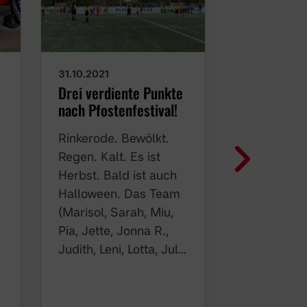
31.10.2021
03.10.2021
Drei verdiente Punkte
U13-Junior
nach Pfostenfestival!
„Jeder hat 
Mann!“
Rinkerode. Bewölkt.
Unsere U13
Regen. Kalt. Es ist
Juniorinnen
Herbst. Bald ist auch
gegen die
Halloween. Das Team
Herbern/As
(Marisol, Sarah, Miu,
Perfektes
Pia, Jette, Jonna R.,
Fußballwett
Judith, Leni, Lotta, Jul…
Rasen. Heu
wieder ein
gegen sieb