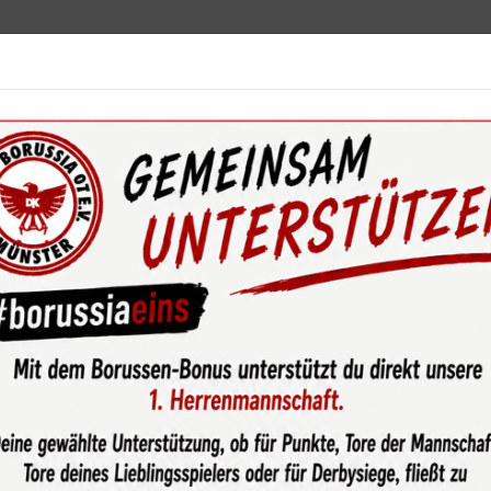
ebot
News & Media
Service
Sponsoren
Fun
wsroom
Kampf und Mut werden belohnt!
chen