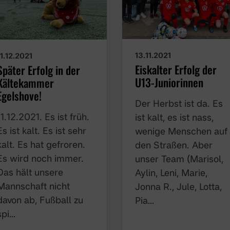
13.11.2021
11.12.2021
Eiskalter Erfolg der
Später Erfolg in der
U13-Juniorinnen
Kältekammer
Egelshove!
Der Herbst ist da. Es
11.12.2021. Es ist früh.
ist kalt, es ist nass,
Es ist kalt. Es ist sehr
wenige Menschen auf
kalt. Es hat gefroren.
den Straßen. Aber
Es wird noch immer.
unser Team (Marisol,
Das hält unsere
Aylin, Leni, Marie,
Mannschaft nicht
Jonna R., Jule, Lotta,
davon ab, Fußball zu
Pia…
spi…