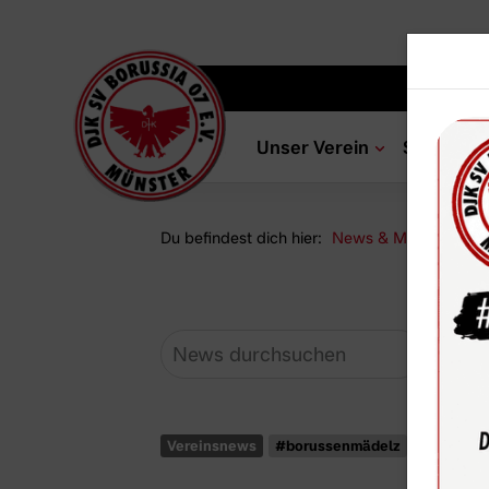
Unser Verein
Sportang
Du befindest dich hier:
News & Media
Ne
Vereinsnews
#borussenmädelz
U13-Mäd