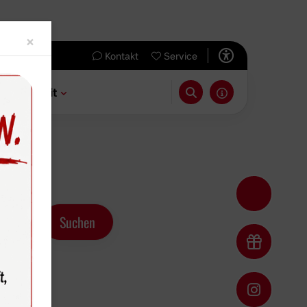
Close
×
Kontakt
Service
 & Freizeit