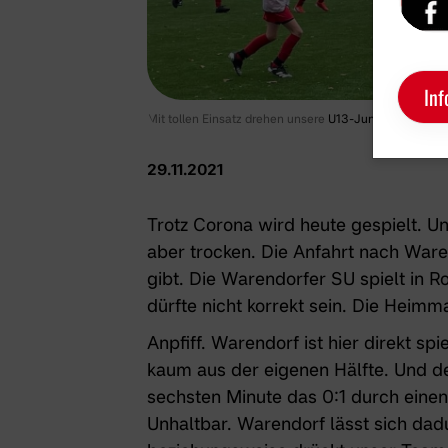
Inf
Mit tollen Einsatz drehen unsere
U13-Juniorinnen
das 
29.11.2021
Trotz Corona wird heute gespielt. Un
aber trocken. Die Anfahrt nach Ware
gibt. Die Warendorfer SU spielt in 
dürfte nicht korrekt sein. Die Heim
Anpfiff. Warendorf ist hier direkt 
kaum aus der eigenen Hälfte. Und d
sechsten Minute das 0:1 durch einen 
Unhaltbar. Warendorf lässt sich dadu