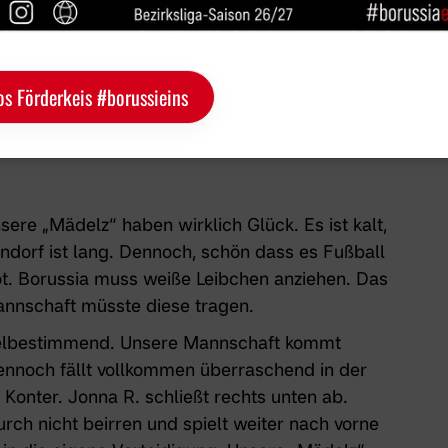
os Förderkeis #borussieins
Spiel in Warendorf
sere „Mädelz“ haben wirklich Glück. Es ist kalt,
ndorf ist lang. Dennoch, schön dass es Fußball
Rot. Borussia muss weiße Leibchen anziehen. Das
mannschaft müsste diese tragen.
spielbestimmend. Unsere Mannschaft kommt
ennoch fällt vollkommen überraschend in der
Konter. Jonna R. schließt rechts unten ab.
rch nicht beirren und spielt weiter nach vorne