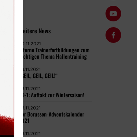
Weitere News
30.11.2021
Interne Trainerfortbildungen zum
wichtigen Thema Hallentraining
29.11.2021
„GEIL, GEIL, GEIL!“
29.11.2021
U9-1: Auftakt zur Wintersaison!
29.11.2021
Der Borussen-Adventskalender
2021
29.11.2021