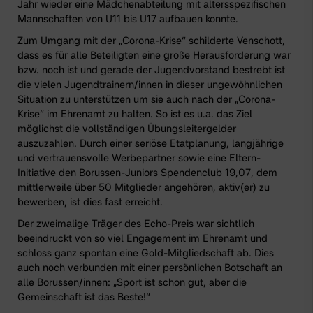
Jahr wieder eine Mädchenabteilung mit altersspezifischen
Mannschaften von U11 bis U17 aufbauen konnte.
Zum Umgang mit der „Corona-Krise“ schilderte Venschott,
dass es für alle Beteiligten eine große Herausforderung war
bzw. noch ist und gerade der Jugendvorstand bestrebt ist
die vielen Jugendtrainern/innen in dieser ungewöhnlichen
Situation zu unterstützen um sie auch nach der „Corona-
Krise“ im Ehrenamt zu halten. So ist es u.a. das Ziel
möglichst die vollständigen Übungsleitergelder
auszuzahlen. Durch einer seriöse Etatplanung, langjährige
und vertrauensvolle Werbepartner sowie eine Eltern-
Initiative den
Borussen-Juniors Spendenclub 19,07
, dem
mittlerweile über 50 Mitglieder angehören, aktiv(er) zu
bewerben, ist dies fast erreicht.
Der zweimalige Träger des Echo-Preis war sichtlich
beeindruckt von so viel Engagement im Ehrenamt und
schloss ganz spontan eine Gold-Mitgliedschaft ab. Dies
auch noch verbunden mit einer persönlichen Botschaft an
alle Borussen/innen: „Sport ist schon gut, aber die
Gemeinschaft ist das Beste!“