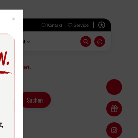
Close
×
Kontakt
Service
 & Freizeit
res" nominiert.