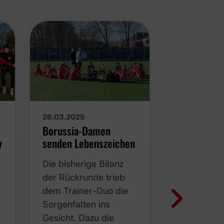
13.03.2025
26.03.2025
Trainertea
Borussia-Damen
y
Damen kom
senden Lebenszeichen
Greta Niem
Die bisherige Bilanz
als Co-Trai
der Rückrunde trieb
Nachdem be
dem Trainer-Duo die
Dezember f
Sorgenfalten ins
dass Heine
Gesicht. Dazu die