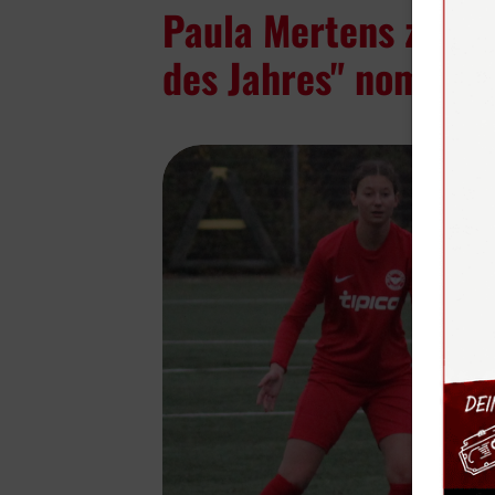
Paula Mertens zur W
des Jahres" nominier