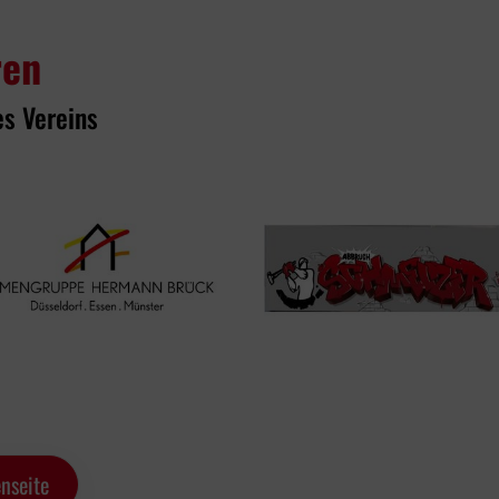
ren
es Vereins
nseite