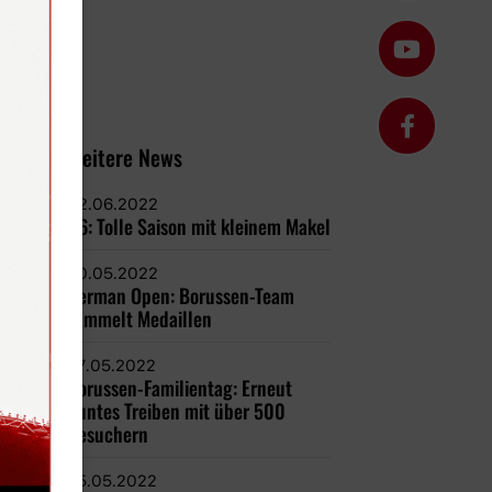
Weitere News
02.06.2022
U6: Tolle Saison mit kleinem Makel
30.05.2022
German Open: Borussen-Team
sammelt Medaillen
27.05.2022
Borussen-Familientag: Erneut
buntes Treiben mit über 500
Besuchern
25.05.2022