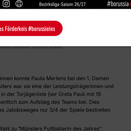
os Förderkeis #borussieins
 Mertens abstimmen. Sie hat es verdient.
rinnen konnte Paula Mertens bei den 1. Damen
Alters war sie eine der Leistungsträgerinnen und
 in der Torjägerliste (vor Greta Pauli mit 18
sentlich zum Aufstieg des Teams bei. Dies
s Jakobsweges nur 3/4 der Spiele bestreiten
 Wahl zu
"Münsters FußballerIn des Jahres"