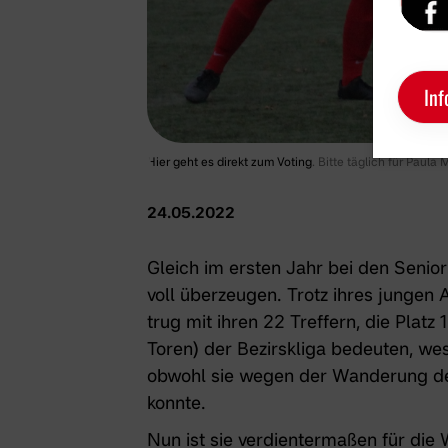
Inf
Hier geht es direkt zum Voting
. Bitte täglich für Paula
24.05.2022
Gleich im ersten Jahr bei den Senio
voll überzeugen. Trotz ihres jungen 
trug mit ihren 22 Treffern, die Platz 1
Toren) der Bezirskliga bedeuten, we
obwohl sie wegen der Wanderung de
konnte.
Nun ist sie verdientermaßen für die