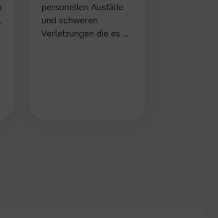
Saison 20
a
personellen Ausfälle
Nachfolge 
.
und schweren
Cheftraine
Verletzungen die es …
Lindenbau
wird, ist n