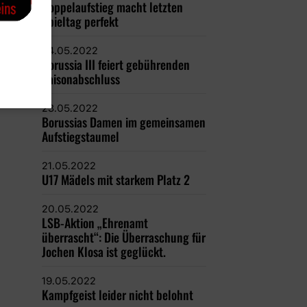
Doppelaufstieg macht letzten
Spieltag perfekt
24.05.2022
Borussia III feiert gebührenden
Saisonabschluss
23.05.2022
Borussias Damen im gemeinsamen
Aufstiegstaumel
21.05.2022
U17 Mädels mit starkem Platz 2
20.05.2022
LSB-Aktion „Ehrenamt
überrascht“: Die Überraschung für
Jochen Klosa ist geglückt.
19.05.2022
Kampfgeist leider nicht belohnt