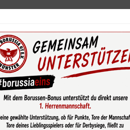
ebot
News & Media
Service
Sponsoren
Fun
wsroom
Paula Mertens zur Wahl "Münsters FußballerIn des Jah