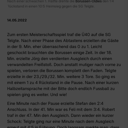
Nach einer schwachen 1. Hälfte drehte die
Borussen-Oldies
den 1:4
Rückstand in einen 10:5 Heimsieg gegen die SG Telgte.
14.05.2022
Zum ersten Meisterschaftsspiel traf die
Ü40
auf die SG
Telgte. Nach einer Phase des Abtastens erzielten die Gäste
in der 9. Min. eher überraschend das 0 zu 1. Leicht
geschockt brauchten die Borussen einige Zeit. In der 18.
Min. erzielte Jörg den verdienten Ausgleich durch einen
verwandelten Freißstoß. Doch anstatt mutiger nach vorne zu
spielen, verloren die Borussen komplett den Faden. Telgte
erzielte in der 23./29./32. Min. weitere 3 Tore. So ging es
mit einem 1 zu 4 Rückstand in die Pause. Nach einer kurzen
Halbzeitansprache mit der Bitte doch endlich Fussball zu
spielen ging es weiter. Und wie!
Eine Minute nach der Pause erzielte Stefan den 2:4
Anschluss. In der 41. Min war es Feli mit dem 3:4. Robert
traf in der 47. Min den Ausgleich. Dann wieder ein kurzer
Schock: Telgte ging nur eine Minute nach dem Ausgleich
erneut mit 4:5 in Führung. Doch langsam merkte man, dass