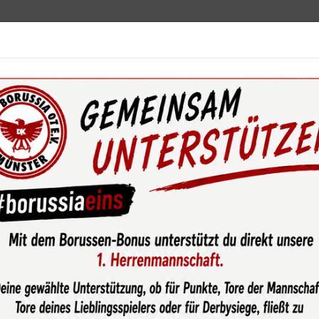
ebot
News & Media
Service
Sponsoren
Fun
wsroom
Trainer bekommt Gänsehaut beim Spiel