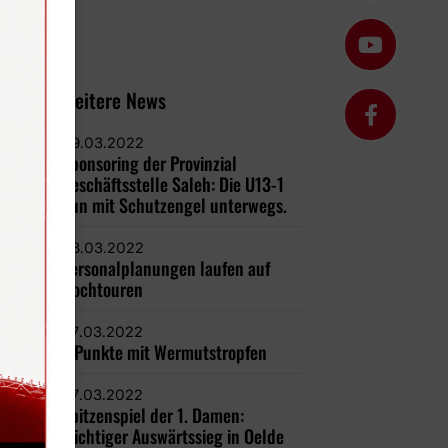
Weitere News
09.03.2022
Sponsoring der Provinzial
Geschäftsstelle Saleh: Die U13-1
nun mit Schutzengel unterwegs.
08.03.2022
Personalplanungen laufen auf
Hochtouren
07.03.2022
3 Punkte mit Wermutstropfen
07.03.2022
Spitzenspiel der 1. Damen:
Wichtiger Auswärtssieg in Oelde