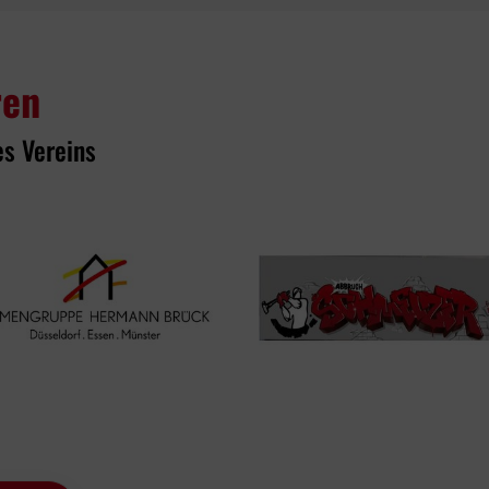
ren
es Vereins