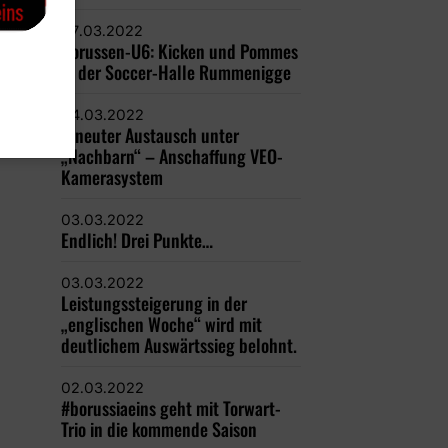
07.03.2022
Borussen-U6: Kicken und Pommes
in der Soccer-Halle Rummenigge
04.03.2022
Erneuter Austausch unter
„Nachbarn“ – Anschaffung VEO-
Kamerasystem
03.03.2022
Endlich! Drei Punkte…
03.03.2022
Leistungssteigerung in der
„englischen Woche“ wird mit
deutlichem Auswärtssieg belohnt.
02.03.2022
#borussiaeins geht mit Torwart-
Trio in die kommende Saison