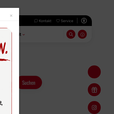
Close
×
Kontakt
Service
 & Freizeit