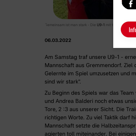
Gemeinsam ist man stark - Die
U9-1
mit tollem Auftrit
Inf
06.03.2022
Am Samstag traf unsere
U9-1
- erne
Mannschaft aus Gremmendorf. Ziel de
Gelernte im Spiel umzusetzen und m
sind wir stark".
Zu Beginn des Spiels war das Team v
und Andrea Balderi noch etwas unsich
Tore, 2 :3 aus unserer Sicht. Die Tra
richtigen Worte. Zu viel Taktik darf h
Mannschaft setzte die Halbzeitanspr
agierten toll miteinander. Bei einig