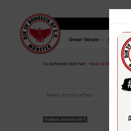
Unser Verein
Sportang
Du befindest dich hier:
News & Media
Ne
Fußball Junioren U9-1