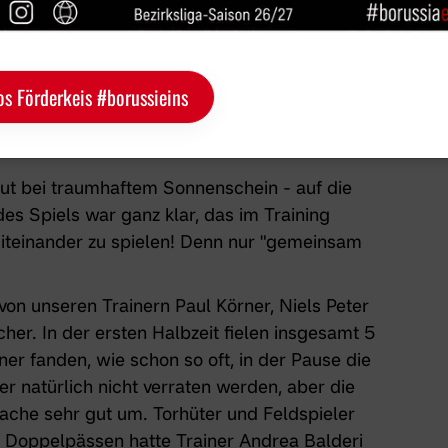
t bei ihrem Auswärtsspiel in Gremmendorf.
os Förderkeis #borussieins
ut bei traumhaftem Sonnenschein - auf die
s Spiels war ganz klar, das im Training
iteinander zu spielen! Denn nur "gemeinsam
on unseren Trainern Paul Körner, Niels Peter
er. In der ersten Halbzeit fielen insgesamt 5
iner fanden, wie schon so oft, in der Pause die
ier natürlich nicht verraten werden, aber die
ache sehr gut um. Torhüter und Feldspieler
en Doppelpässen hatte Trainer Andrea Balderi