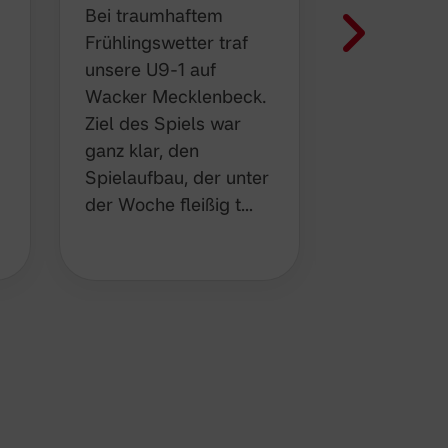
Bei traumhaftem
dass unser
Frühlingswetter traf
letztes Pfli
unsere U9-1 auf
bestritten 
Wacker Mecklenbeck.
und wetter
Ziel des Spiels war
Absagen so
ganz klar, den
einige Spie
Spielaufbau, der unter
Am …
der Woche fleißig t…