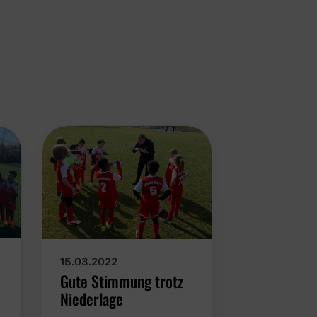
27.02.2022
15.03.2022
Endlich wie
Gute Stimmung trotz
Niederlage
88 Tage ist