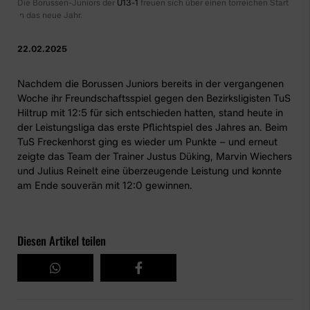
Die Borussen-Juniors der
U13-1
freuen sich über einen torreichen Start
in das neue Jahr.
22.02.2025
Nachdem die Borussen Juniors bereits in der vergangenen
Woche ihr Freundschaftsspiel gegen den Bezirksligisten TuS
Hiltrup mit 12:5 für sich entschieden hatten, stand heute in
der Leistungsliga das erste Pflichtspiel des Jahres an. Beim
TuS Freckenhorst ging es wieder um Punkte – und erneut
zeigte das Team der Trainer Justus Düking, Marvin Wiechers
und Julius Reinelt eine überzeugende Leistung und konnte
am Ende souverän mit 12:0 gewinnen.
Diesen Artikel teilen