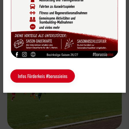
Bildergalerien
Vereinsnews
Videos
#borussenmädelz
U13-Mädchen
Vereinskalender
U13-Juniorinnen: „Jeder hat einen Mann!“
Sportdeutschland-News
Das LSB-Magazin "Wir im Sport"
Service
Infos Förderkeis #borussieins
Sponsoren
Fun & Freizeit
Kontakt
Service
Schulengel
Instagram
YouTube