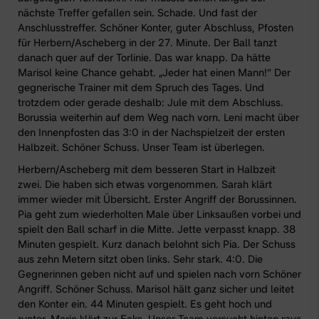
nächste Treffer gefallen sein. Schade. Und fast der
Anschlusstreffer. Schöner Konter, guter Abschluss, Pfosten
für Herbern/Ascheberg in der 27. Minute. Der Ball tanzt
danach quer auf der Torlinie. Das war knapp. Da hätte
Marisol keine Chance gehabt. „Jeder hat einen Mann!“ Der
gegnerische Trainer mit dem Spruch des Tages. Und
trotzdem oder gerade deshalb: Jule mit dem Abschluss.
Borussia weiterhin auf dem Weg nach vorn. Leni macht über
den Innenpfosten das 3:0 in der Nachspielzeit der ersten
Halbzeit. Schöner Schuss. Unser Team ist überlegen.
Herbern/Ascheberg mit dem besseren Start in Halbzeit
zwei. Die haben sich etwas vorgenommen. Sarah klärt
immer wieder mit Übersicht. Erster Angriff der Borussinnen.
Pia geht zum wiederholten Male über Linksaußen vorbei und
spielt den Ball scharf in die Mitte. Jette verpasst knapp. 38
Minuten gespielt. Kurz danach belohnt sich Pia. Der Schuss
aus zehn Metern sitzt oben links. Sehr stark. 4:0. Die
Gegnerinnen geben nicht auf und spielen nach vorn Schöner
Angriff. Schöner Schuss. Marisol hält ganz sicher und leitet
den Konter ein. 44 Minuten gespielt. Es geht hoch und
runter. Marie klärt zur Ecke. Unser Team versucht hinten raus