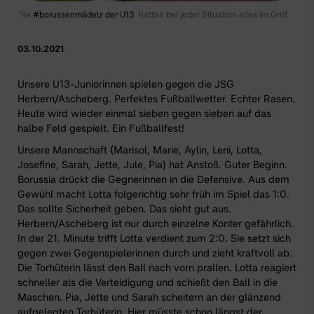
Die
#borussenmädelz der U13
hatten bei jeder Situation alles im Griff.
03.10.2021
Unsere
U13-Juniorinnen
spielen gegen die JSG
Herbern/Ascheberg. Perfektes Fußballwetter. Echter Rasen.
Heute wird wieder einmal sieben gegen sieben auf das
halbe Feld gespielt. Ein Fußballfest!
Unsere Mannschaft (Marisol, Marie, Aylin, Leni, Lotta,
Josefine, Sarah, Jette, Jule, Pia) hat Anstoß. Guter Beginn.
Borussia drückt die Gegnerinnen in die Defensive. Aus dem
Gewühl macht Lotta folgerichtig sehr früh im Spiel das 1:0.
Das sollte Sicherheit geben. Das sieht gut aus.
Herbern/Ascheberg ist nur durch einzelne Konter gefährlich.
In der 21. Minute trifft Lotta verdient zum 2:0. Sie setzt sich
gegen zwei Gegenspielerinnen durch und zieht kraftvoll ab.
Die Torhüterin lässt den Ball nach vorn prallen. Lotta reagiert
schneller als die Verteidigung und schießt den Ball in die
Maschen. Pia, Jette und Sarah scheitern an der glänzend
aufgelegten Torhüterin. Hier müsste schon längst der