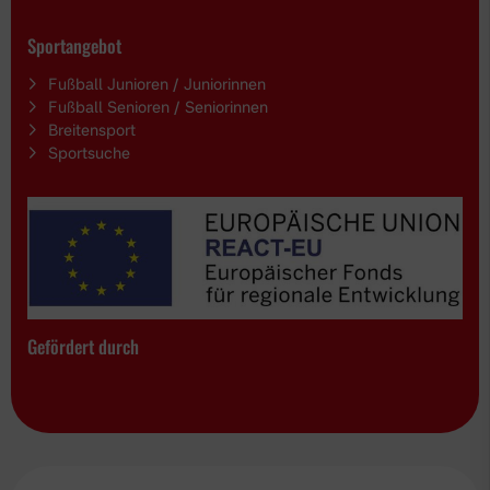
Sportangebot
Fußball Junioren / Juniorinnen
Fußball Senioren / Seniorinnen
Breitensport
Sportsuche
Gefördert durch