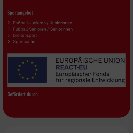
Sportangebot
Fußball Junioren / Juniorinnen
Fußball Senioren / Seniorinnen
Breitensport
Sportsuche
Gefördert durch