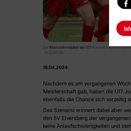
Inf
Die
#borussenmädelz der U17-1
würden sich am Sonnta
um 11.00 Uhr.
18.04.2024
Nachdem es am vergangenen Wochen
Meisterschaft gab, haben die U17 J
ebenfalls die Chance sich vorzeitig z
Das Szenario erinnert dabei aber we
den SV Elversberg der vergangenen S
keine Anlaufschwierigkeiten und ste