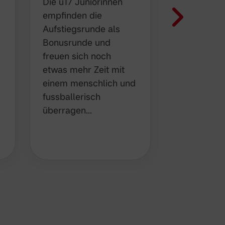
Die u17 Juniorinnen
Vor einer
empfinden die
herausrag
Aufstiegsrunde als
Borussen-K
Bonusrunde und
das spiels
freuen sich noch etwas
der Kinder
mehr Zeit mit einem
zu Gast. V
menschlich und
Nervosität 
fussballerisch
Spur, die 
überragen…
drück…