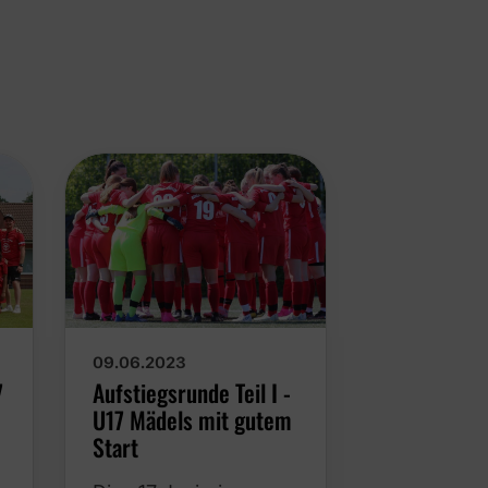
09.06.2023
14.05.2023
7
Aufstiegsrunde Teil I -
U17 Junior
U17 Mädels mit gutem
gewinnen d
Start
Meistersch