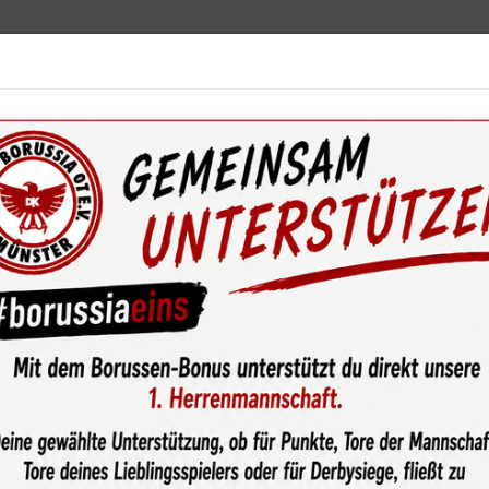
ebot
News & Media
Service
Sponsoren
Fun
wsroom
U17 Mädchen vor Meisterschaft in der Bezirksliga
hen