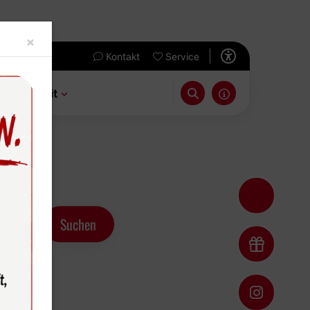
Close
×
Kontakt
Service
 & Freizeit