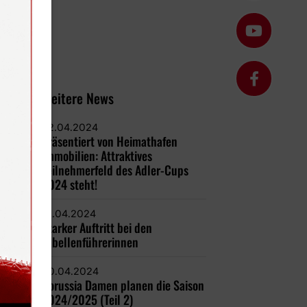
Weitere News
22.04.2024
Präsentiert von Heimathafen
Immobilien: Attraktives
Teilnehmerfeld des Adler-Cups
2024 steht!
21.04.2024
Starker Auftritt bei den
Tabellenführerinnen
20.04.2024
Borussia Damen planen die Saison
2024/2025 (Teil 2)