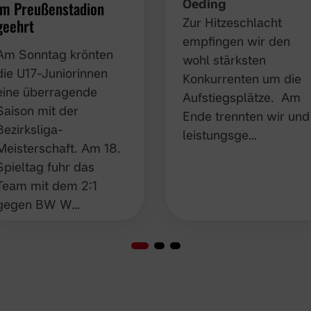
Oeding
im Preußenstadion
geehrt
Zur Hitzeschlacht
empfingen wir den
Am Sonntag krönten
wohl stärksten
die U17-Juniorinnen
Konkurrenten um die
eine überragende
Aufstiegsplätze. Am
Saison mit der
Ende trennten wir und
Bezirksliga-
leistungsge…
Meisterschaft. Am 18.
Spieltag fuhr das
Team mit dem 2:1
gegen BW W…