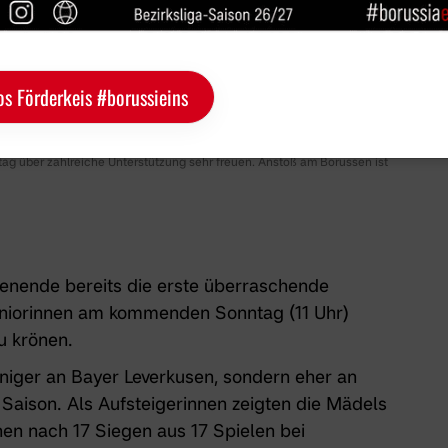
os Förderkeis #borussieins
g über zahlreiche Unterstützung sehr freuen. Anstoß am Borussen ist
ende bereits die erste überraschende
uniorinnen am kommenden Sonntag (11 Uhr)
u krönen.
niger an Bayer Leverkusen, sondern eher an
aison. Als Aufsteigerinnen zeigten die Mädels
hen nach 17 Siegen aus 17 Spielen bei