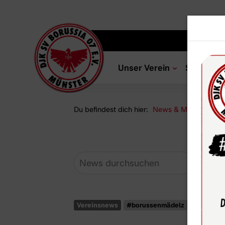
Unser Verein
Sportang
Du befindest dich hier:
News & Media
Ne
Vereinsnews
#borussenmädelz
U17-Mädc