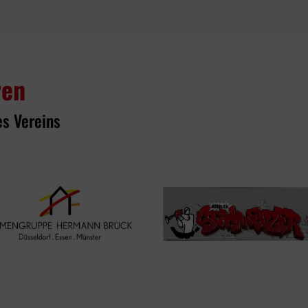
ren
es Vereins