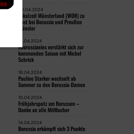
20.04.2024
Lokalzeit Münsterland (WDR) zu
Gast bei Borussia und Preußen
Münster
18.04.2024
#borussiaeins verstärkt sich zur
kommenden Saison mit Michel
Schrick
16.04.2024
Pauline Starker wechselt ab
Sommer zu den Borussia-Damen
15.04.2024
Frühjahrsputz am Borussen –
Danke an alle MitMacher
14.04.2024
Borussia erkämpft sich 3 Punkte