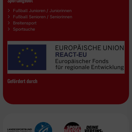
Sportangebot
Fußball Junioren / Juniorinnen
Fußball Senioren / Seniorinnen
Breitensport
Sportsuche
Gefördert durch