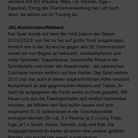
verdient mit 6:0 (Paulina, Milla, Liz, Hannah, Inga +
Eigentor). Einzig die Chancenverwertung hat Luft nach
oben, da setzen wir im Training an.
JSG Alverkirchen/Wolbeck
Das Spiel wurde auf dem 9er Feld (neu in der Saison
2022/2023: von 5er zu 5er auf große Tore) ausgetragen.
Ähnlich wie in der Vorwoche gegen den SC Gremmendorf
waren wir von Beginn an hellwach, zweikampfstark und
voller Spielwitz. Doppelpässe, traumhafte Pässe in die
Schnittstelle und hinter die Abwehrreihe - die zahlreichen
Zuschauer kamen wirklich auf ihre Kosten. Das Spiel endete
20:0 und war auch in dieser ungewöhnlichen Höhe verdient.
Kompliment an alle gegnerischen Mädels und Trainer, ihr
habt nie aufgegeben die Partie seriös zu Ende gespielt. Wir
freuen uns das die Trainingsinhalte sich endlich bemerkbar
machen, die Mädels den Ball laufen lassen und sich
insgesamt 10 (!) Spielerinnen in die Torschützenliste
eintragen konnten (5× Liz, 3 x Paulina, je 2 x Lucy, Frida,
Inga, je 1 x Sarah, Alexia, Hannah, Julia und Kati. Die
Ausgeglichenheit im Kader ist sicher eine unserer größten
Stärken und macht uns wenig ausrechenbar.