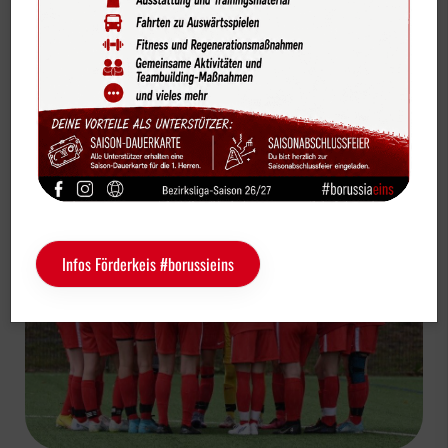
Bildergalerien
Vereinsnews
Videos
#borussenmädelz
U17-Mädchen
Vereinskalender
U17 Mädels mit überzeugenden Auftritten
Sportdeutschland-News
Das LSB-Magazin "Wir im Sport"
Service
Infos Förderkeis #borussieins
Sponsoren
Fun & Freizeit
Kontakt
Service
Schulengel
Instagram
YouTube