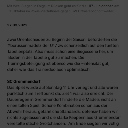
Mit zwei Siegen in Folge im Rücken geht es für die
U17-Juniorinnen
am
01. Oktober im Pokal-Viertelfinale gegen BW Ottmarsbocholt weiter.
27.09.2022
Zwei Unentschieden zu Beginn der Saison beförderten die
#borussenmädelz der U17
zwischenzeitlich auf den fünften
Tabellenplatz. Also muss schon eine Siegesserie her, um
Boden in der Tabelle gut zu machen. Die
Trainingsbeteiligung ist ebenso wie die –intensität gut,
daher war das Trainerduo auch optimistisch.
SC Gremmendorf
Das Spiel wurde auf Sonntag 11 Uhr verlegt und alle waren
pünktlich zum Treffpunkt da. Ziel 1 war also erreicht. Der
Dauerregen in Gremmendorf hinderte die Mädels nicht an
einen tollen Spiel. Schöne Kombination schon aus der
Abwehr heraus, gefährliche Standards, defensiv haben wir
nichts zugelassen und die starke Keeperin aus Gremmendorf
vereitelte etliche Großchancen. Am Ende siegten wir völlig