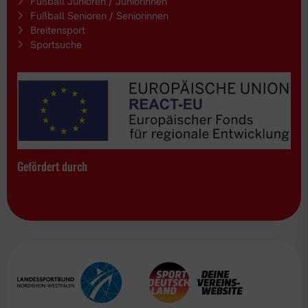
Fußball Junioren / Juniorinnen
Fußball Senioren / Seniorinnen
Breitensport
Sportsuche
Gefördert durch