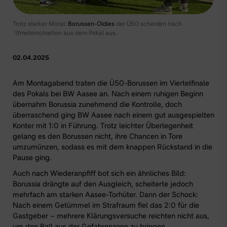
Trotz starker Moral:
Borussen-Oldies
der Ü50 scheiden nach
Elfmeterschießen aus dem Pokal aus.
02.04.2025
Am Montagabend traten die Ü50-Borussen im Viertelfinale
des Pokals bei BW Aasee an. Nach einem ruhigen Beginn
übernahm Borussia zunehmend die Kontrolle, doch
überraschend ging BW Aasee nach einem gut ausgespielten
Konter mit 1:0 in Führung. Trotz leichter Überlegenheit
gelang es den Borussen nicht, ihre Chancen in Tore
umzumünzen, sodass es mit dem knappen Rückstand in die
Pause ging.
Auch nach Wiederanpfiff bot sich ein ähnliches Bild:
Borussia drängte auf den Ausgleich, scheiterte jedoch
mehrfach am starken Aasee-Torhüter. Dann der Schock:
Nach einem Getümmel im Strafraum fiel das 2:0 für die
Gastgeber – mehrere Klärungsversuche reichten nicht aus,
um den Ball aus der Gefahrenzone zu bringen.