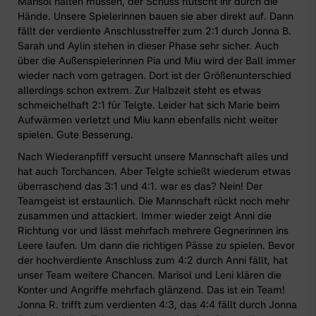
Marisol halten müssen, der Schuss flutscht ihr durch die
Hände. Unsere Spielerinnen bauen sie aber direkt auf. Dann
fällt der verdiente Anschlusstreffer zum 2:1 durch Jonna B.
Sarah und Aylin stehen in dieser Phase sehr sicher. Auch
über die Außenspielerinnen Pia und Miu wird der Ball immer
wieder nach vorn getragen. Dort ist der Größenunterschied
allerdings schon extrem. Zur Halbzeit steht es etwas
schmeichelhaft 2:1 für Telgte. Leider hat sich Marie beim
Aufwärmen verletzt und Miu kann ebenfalls nicht weiter
spielen. Gute Besserung.
Nach Wiederanpfiff versucht unsere Mannschaft alles und
hat auch Torchancen. Aber Telgte schießt wiederum etwas
überraschend das 3:1 und 4:1. war es das? Nein! Der
Teamgeist ist erstaunlich. Die Mannschaft rückt noch mehr
zusammen und attackiert. Immer wieder zeigt Anni die
Richtung vor und lässt mehrfach mehrere Gegnerinnen ins
Leere laufen. Um dann die richtigen Pässe zu spielen. Bevor
der hochverdiente Anschluss zum 4:2 durch Anni fällt, hat
unser Team weitere Chancen. Marisol und Leni klären die
Konter und Angriffe mehrfach glänzend. Das ist ein Team!
Jonna R. trifft zum verdienten 4:3, das 4:4 fällt durch Jonna