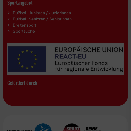
Sportangebot
Fußball Junioren / Juniorinnen
Fußball Senioren / Seniorinnen
Breitensport
Sportsuche
Gefördert durch