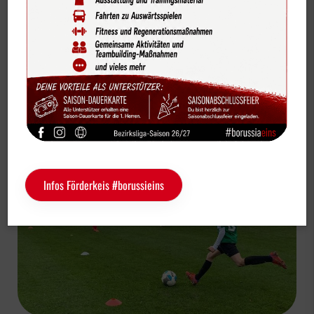
Bildergalerien
Vereinsnews
Videos
U10-1
Vereinskalender
Unglückliche Niederlage der U10-1 in Greven
Sportdeutschland-News
Das LSB-Magazin "Wir im Sport"
Service
Infos Förderkeis #borussieins
Sponsoren
Fun & Freizeit
Kontakt
Service
Schulengel
Instagram
YouTube