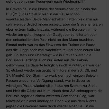
gefolgt von einem Feuerwerk nach Wiederanpfiff.
In Greven fiel in die Phase der Verunsicherung hinein das
0:3 (25.), das Spiel schien in der Pause schon
vorentschieden. Beide Mannschaften hatten bis dahin nur
sehr wenige Großchancen erspielt, aber die Grevener waren
eben extrem kaltschnäuzig, während die Borussen immer
wieder am guten Keeper der Gastgeber scheiterten oder
den entscheidenden Pass nicht an den Mann brachten.
Einmal mehr war es das Einwirken der Trainer zur Pause,
das die Jungs noch mal wachrüttelte und ihnen neuen Mut
gab. So stark und überzeugt wie in Greven waren die
Borussen allerdings auch nur selten aus der Kabine
gekommen: Es dauerte lediglich zwölf Minuten, da war der
Spielstand wieder ausgeglichen (Tore in der 26., 28, und
37. Minute). Der Stammtorwart, der nach einigen Spielen
Pausen wieder zur Verfügung stand, war in dieser so
wichtigen Phase wiederholt mit starken Szenen zur Stelle
und hielt die Gäste auf Kurs. Nach dem 3:3 schnupperte die
Borussia sogar an einem weiteren Comeback-Sieg, war
teilweise drückend überlegen. Doch wie aus dem Nichts
jagten die Grevener dann doch wieder einen Ball in die