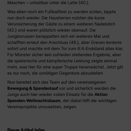
Maschen – unhaltbar unter die Latte (40.).
Was eben noch ein Fußballfest zu werden schien, kippte
nun doch wieder. Die Hausherren nutzten die kurze
Verunsicherung der Gäste zu einem weiteren Nadelstich
(42.) und waren plötzlich wieder obenauf. Die
Jungborussen berappelten sich ein weiteres Mal und
schafften erneut den Anschluss (46.), aber Greven konterte
sofort und machte mit dem Tor zum 6:4-Endstand alles klar.
Für Münster sicher kein zufrieden stellendes Ergebnis, aber
die spielerische und kämpferische Leistung zeigte einmal
mehr, was hier für eine super Truppe heranwächst. Jetzt gilt
es nur noch, die unnötigen Gegentore abzustellen
Nun bereitet sich das Team auf den vereinseigenen
Bewegung & Spendenlauf
vor und sicherlich werden die
Jungs auch hier wieder vollen Einsatz für die
Aktion
Spenden-Weihnachtsbaum
, der dabei hilft die wichtigen
Vereinsprojekte umzusetzen, zeigen.
Diesen Artikel teilen