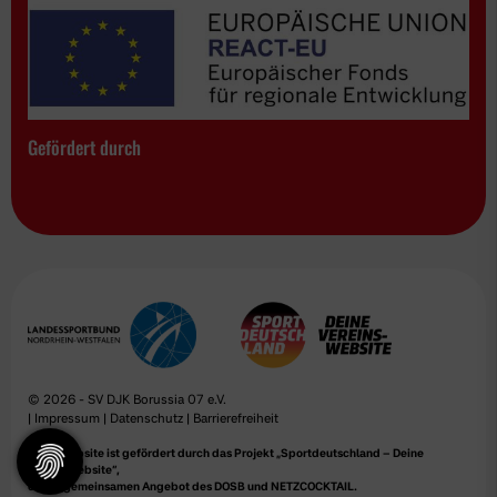
Gefördert durch
© 2026 - SV DJK Borussia 07 e.V.
|
Impressum
|
Datenschutz
|
Barrierefreiheit
Diese Website ist gefördert durch das Projekt
„Sportdeutschland – Deine
Vereinswebsite”
,
einem gemeinsamen Angebot des DOSB und NETZCOCKTAIL.