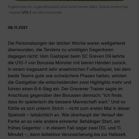
Ergebnisse im Jugendfussball sind nicht immer alles. Sowie erneut bei
unserer
U10-1
am Wochenende.
08.11.2021
Die Personalsorgen der letzten Woche waren weitgehend
überwunden, die Tendenz zu unnötigen Gegentoren
dagegen nicht: Vom Gastspiel beim SC Greven 09 kehrte
die
U10-1 von Borussia Münster
mit leeren Händen zurück.
In einem insgesamt sehr ansehnlichen Fußballspiel, bei dem
beide Teams gute wie schwächere Phasen hatten, setzten
die Gastgeber die entscheidenden zwei Highlights mehr und
fuhren einen 6:4-Sieg ein. Der Grevener Trainer sagte im
Anschluss gegenüber den Borussen dennoch: "Ich finde,
dass ihr spielerisch die bessere Mannschaft wart." Und so
fühlte es sich unterm Strich – nicht zum ersten Mal in dieser
Spielzeit – tatsächlich an. Wie überhaupt der Verlauf der
Partie an so viele andere erinnerte: Behäbiger Start, ein
frühes Gegentor – in diesem Fall sogar zwei (10. und 11.
Minute) –, dann kollektive Verunsicherung bis zur Halbzeit,