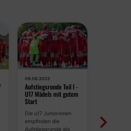
09.06.2023
14.05.2023
7
Aufstiegsrunde Teil I -
U17 Junior
U17 Mädels mit gutem
gewinnen d
Start
Meistersch
Die u17 Juniorinnen
Vor einer
empfinden die
herausrag
Aufstiegsrunde als
Borussen-K