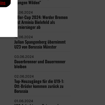
„jungen Wilden“
18.06.2024
Adler-Cup 2024: Werder Bremen
löst Arminia Bielefeld als
Turniersieger ab
12.06.2024
Julian Spangenberg übernimmt
U23 von Borussia Münster
03.06.2024
Dauerbrenner und Dauerrenner
bleiben
02.06.2024
Top-Neuzugänge für die U19-1:
Ott-Brüder kommen zurück zu
Borussia
01.06.2024