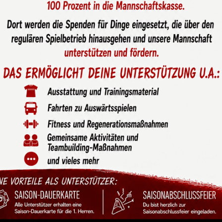
hrung für die
r U17