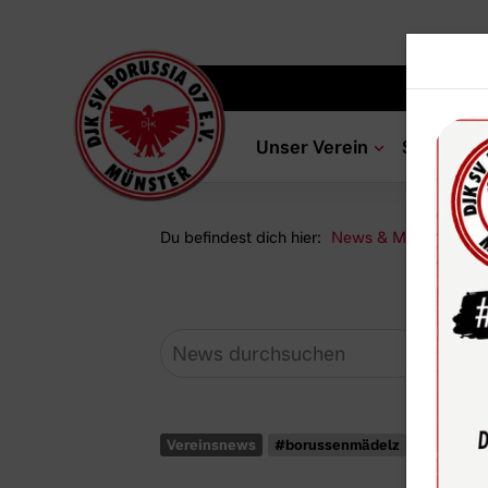
Unser Verein
Sportang
Du befindest dich hier:
News & Media
Ne
Vereinsnews
#borussenmädelz
U17-Mädc