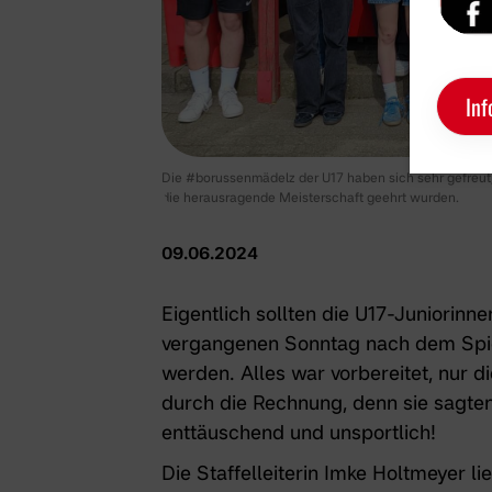
Inf
Die #borussenmädelz der U17 haben sich sehr gefreut, d
die herausragende Meisterschaft geehrt wurden.
09.06.2024
Eigentlich sollten die U17-Juniorinn
vergangenen Sonntag nach dem Spi
werden. Alles war vorbereitet, nur d
durch die Rechnung, denn sie sagten 
enttäuschend und unsportlich!
Die Staffelleiterin Imke Holtmeyer l