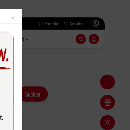
Close
×
Kontakt
Service
 & Freizeit
er U17