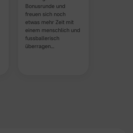
Bonusrunde und
das spiels
freuen sich noch etwas
der Kinder
mehr Zeit mit einem
zu Gast. V
menschlich und
Nervosität 
fussballerisch
Spur, die 
überragen…
drück…