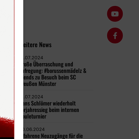
Weitere News
14.07.2024
Große Überraschung und
Aufregung: #borussenmädelz &
friends zu Besuch beim SC
Preußen Münster
12.07.2024
Hans Schlömer wiederholt
Vorjahressieg beim internen
Bouleturnier
20.06.2024
Erfahrene Neuzugänge für die