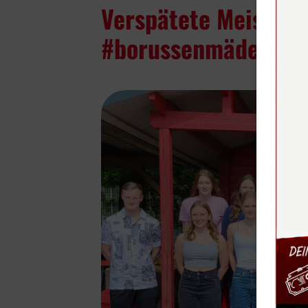
Verspätete Meistere
#borussenmädelz de