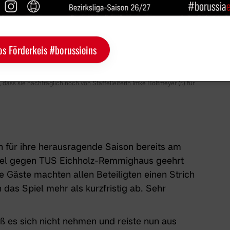
os Förderkeis #borussieins
ass sie nachträglich noch von Staffelleiterin Imke Holtmeyer (r.) für
en für ihre herausragende Saison bereits am
el gegen TUS Eichholz-Remmighaus geehrt
ie Gäste machten allen Beteiligten einen Strich
das Spiel mehr als kurzfristig ab. Sehr
ieß es sich nicht nehmen und reiste nun aus