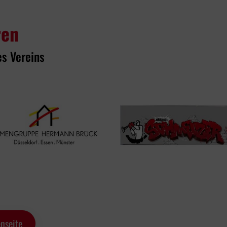
ren
es Vereins
nseite