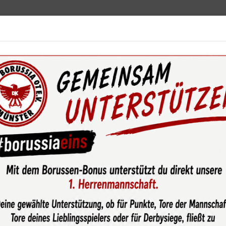
ebot
News & Media
Service
Sponsoren
Fun
wsroom
Verspätete Meisterehrung für die #borussenmädelz d
hen