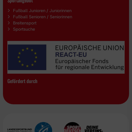
Sportangebot
Fußball Junioren / Juniorinnen
Fußball Senioren / Seniorinnen
Breitensport
Sportsuche
Gefördert durch