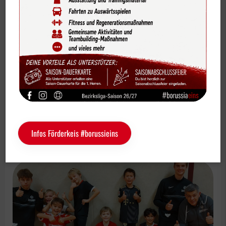
Bildergalerien
Videos
Vereinskalender
Infos rund um den Borussen-Adventskalender findet
ihr weiter unter
Sportdeutschland-News
Das LSB-Magazin "Wir im Sport"
Infos rund um den Borussen-
Service
Adventskalender
Infos Förderkeis #borussieins
Sponsoren
Fun & Freizeit
Kontakt
Service
Schulengel
Instagram
YouTube