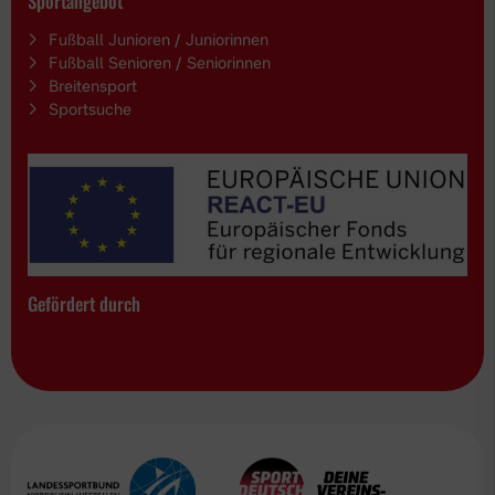
Sportangebot
Fußball Junioren / Juniorinnen
Fußball Senioren / Seniorinnen
Breitensport
Sportsuche
Gefördert durch