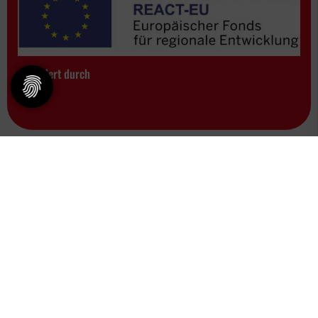
Gefördert durch
© 2026 - SV DJK Borussia 07 e.V.
|
Impressum
|
Datenschutz
|
Barrierefreiheit
Diese Website ist gefördert durch das Projekt
„Sportdeutschland – Deine
Vereinswebsite”
,
einem gemeinsamen Angebot des DOSB und NETZCOCKTAIL.