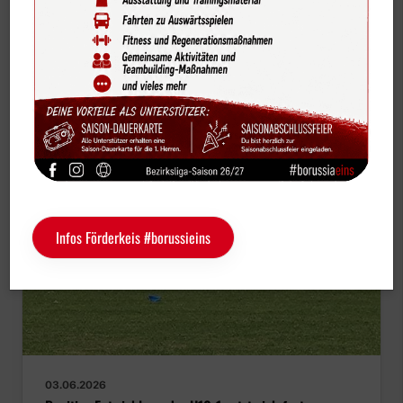
Bildergalerien
Videos
Vereinskalender
Sportdeutschland-News
Das LSB-Magazin "Wir im Sport"
Service
Infos Förderkeis #borussieins
Sponsoren
Fun & Freizeit
Kontakt
Service
Schulengel
Instagram
YouTube
03.06.2026