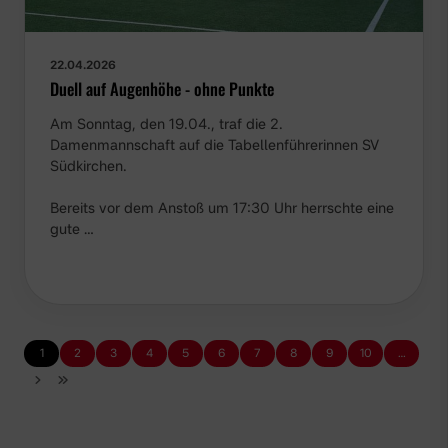
22.04.2026
Duell auf Augenhöhe - ohne Punkte
Am Sonntag, den 19.04., traf die 2.
Damenmannschaft auf die Tabellenführerinnen SV
Südkirchen.
Bereits vor dem Anstoß um 17:30 Uhr herrschte eine
gute …
1
2
3
4
5
6
7
8
9
10
…