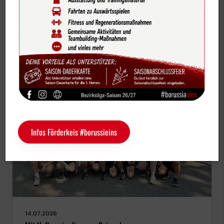
Bildergalerien
Videos
Vereinskalender
Sportdeutschland-News
Das LSB-Magazin "Wir im Sport"
Service
Infos Förderkeis #borussieins
Sponsoren
Fun & Freizeit
Kontakt
Service
Schulengel
Instagram
YouTube
14.07.2026