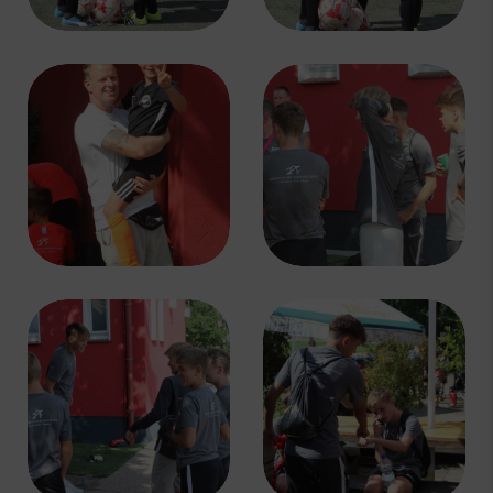
Schnupper-/Probetraining
Breitensport
Tischtennis
Handball
Boulesport
Fußball Vereinsspielplan
News & Media
Service
Sponsoren
Fun & Freizeit
Kontakt
Service