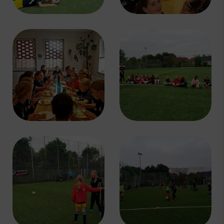
Schnupper-/Probetraining
Breitensport
Tischtennis
Handball
Boulesport
Fußball Vereinsspielplan
News & Media
Service
Sponsoren
Fun & Freizeit
Kontakt
Service