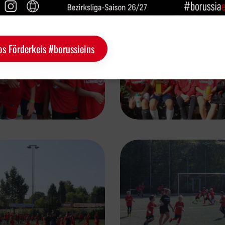
os Förderkeis #borussieins