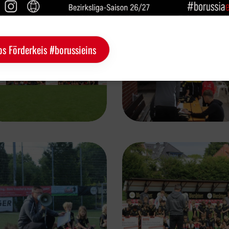
os Förderkeis #borussieins