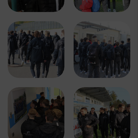
Schnupper-/Probetraining
Breitensport
Tischtennis
Handball
Boulesport
Fußball Vereinsspielplan
News & Media
Service
Sponsoren
Fun & Freizeit
Kontakt
Service