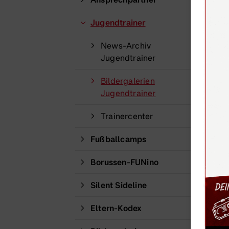
Jugendtrainer
News-Archiv
Jugendtrainer
Bildergalerien
Jugendtrainer
Trainercenter
Fußballcamps
Borussen-FUNino
Silent Sideline
Eltern-Kodex