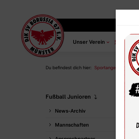
Unser Verein
Sportang
Du befindest dich hier:
Sportangebot
Abt
202
Fußball Junioren
News-Archiv
Mannschaften
Ansprechpartner