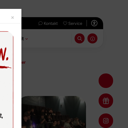
Close
×
Kontakt
Service
 & Freizeit
Jugendtrainer
neplex