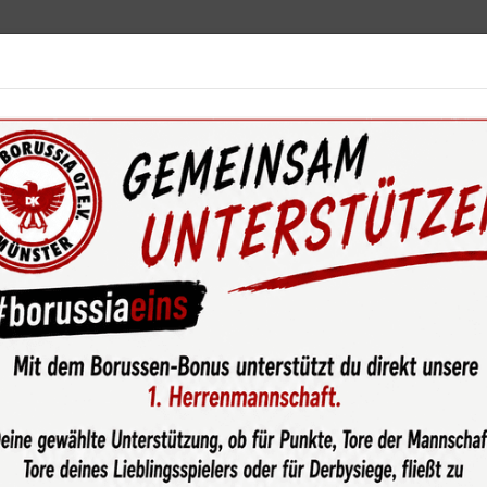
ebot
News & Media
Service
Sponsoren
Fun
eilungen
Fußball Junioren
Jugendtrainer
Bildergalerien 
0: Trainersitzung des Grundlagenbereichs im Ci