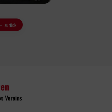
zurück
ren
es Vereins