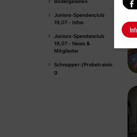
Bildergalerien
Juniors-Spendenclub
19,07 - Infos
Inf
Juniors-Spendenclub
19,07 - News &
Mitglieder
Schnupper-/Probetrainin
g