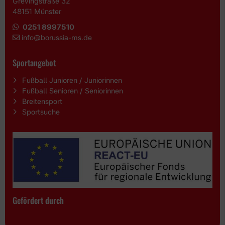
Grevingstraße 32
48151 Münster
Schulengel
Instagram
YouTube
0251 8997510
i
nfo@borussia-ms.de
Sportangebot
Fußball Junioren / Juniorinnen
Fußball Senioren / Seniorinnen
Breitensport
Sportsuche
Gefördert durch