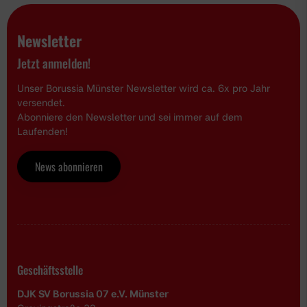
Schnupper-/Probetraining
Newsletter
Breitensport
Jetzt anmelden!
Tischtennis
Unser Borussia Münster Newsletter wird ca. 6x pro Jahr
Handball
versendet.
Abonniere den Newsletter und sei immer auf dem
Boulesport
Laufenden!
Fußball Vereinsspielplan
News abonnieren
News & Media
Service
Sponsoren
Fun & Freizeit
Geschäftsstelle
Kontakt
Service
DJK SV Borussia 07 e.V. Münster