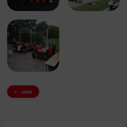
U10-2 JG 2015
U9-1 JG 2016
U9-2 JG 2016
U8-1 JG 2017
U8-2 JG 2017
U7-1 JG 2018
U6-1 JG 2019
Ballgewöhnung JG 2020
zurück
U17-Juniorinnen JG 2006/07
News-Archiv U17-Juniorinnen
Bildergalerien U17-Juniorinnen
U13-Juniorinnen