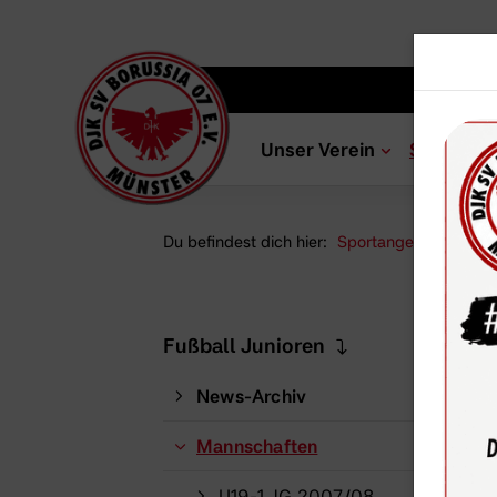
Unser Verein
Sportang
Du befindest dich hier:
Sportangebot
Abt
Bes
Fußball Junioren
News-Archiv
Mannschaften
U19-1 JG 2007/08