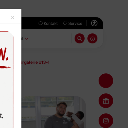
Close
×
Kontakt
Service
 & Freizeit
14
Bildergalerie U13-1