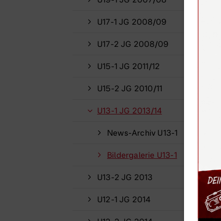
U17-1 JG 2008/09
U17-2 JG 2008/09
U15-1 JG 2011/12
U15-2 JG 2010/11
U13-1 JG 2013/14
News-Archiv U13-1
Bildergalerie U13-1
U13-2 JG 2013
U12-1 JG 2014