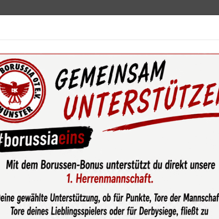
ebot
News & Media
Service
Sponsoren
Fun
eilungen
Fußball Junioren
Mannschaften
U13-1 JG 2013/
uch bei der TSG Hoffenheim