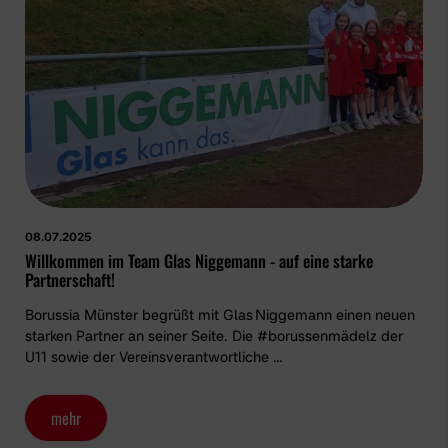
Handball
Boulesport
Fußball Vereinsspielplan
News & Media
Service
Sponsoren
08.07.2025
Willkommen im Team Glas Niggemann - auf eine starke
Fun & Freizeit
Partnerschaft!
Borussia Münster begrüßt mit Glas Niggemann einen neuen
Kontakt
Service
starken Partner an seiner Seite. Die #borussenmädelz der
U11 sowie der Vereinsverantwortliche …
Schulengel
Instagram
YouTube
mehr