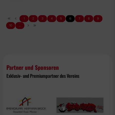
1
2
3
4
5
6
7
8
9
10
…
Partner und Sponsoren
Exklusiv- und Premiumpartner des Vereins