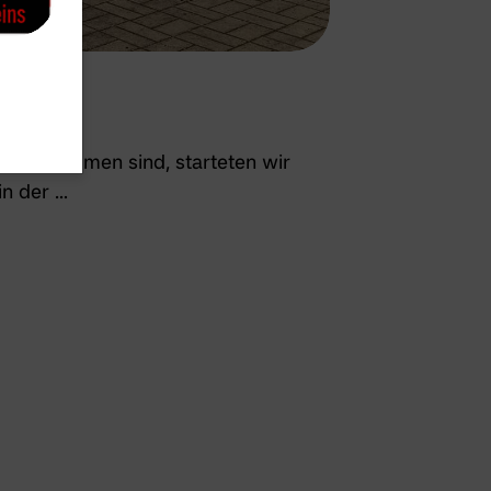
angekommen sind, starteten wir
in der …