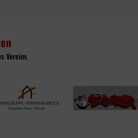
ren
es Vereins