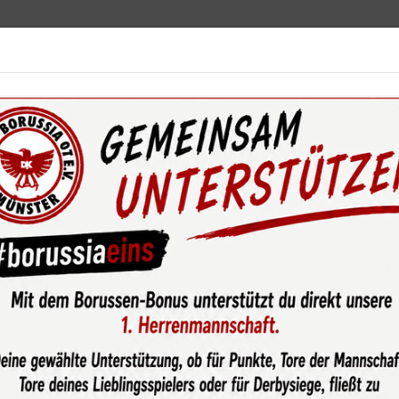
ebot
News & Media
Service
Sponsoren
Fun
eilungen
Fußball Senioren
Mannschaften
1. Damen
N