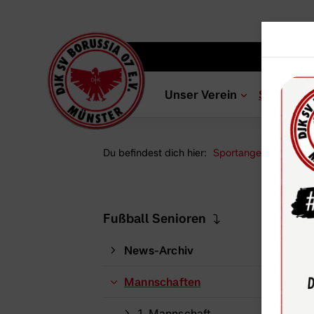
Unser Verein
Sportang
Du befindest dich hier:
Sportangebot
Abt
Fußball Senioren
News-Archiv
Mannschaften
1. Mannschaft