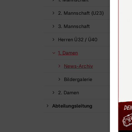
2. Mannschaft (U23)
3. Mannschaft
Herren Ü32 / Ü40
1. Damen
News-Archiv
Bildergalerie
2. Damen
Abteilungsleitung