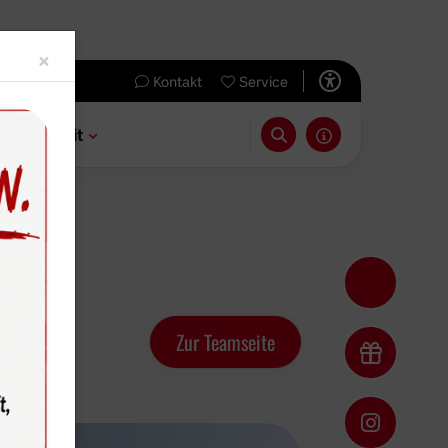
Close
×
Kontakt
Service
 & Freizeit
ews-Archiv
Zur Teamseite