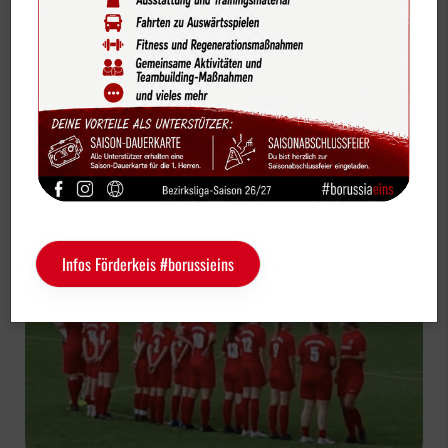
Bildergalerien
Fußball Seniorinnen 1. Damen
Videos
Vereinskalender
1. Damen müssen sich Oeding geschlagen
Sportdeutschland-News
geben
Das LSB-Magazin "Wir im Sport"
Service
Infos Förderkeis #borussieins
Sponsoren
Fun & Freizeit
Kontakt
Service
Schulengel
Instagram
YouTube