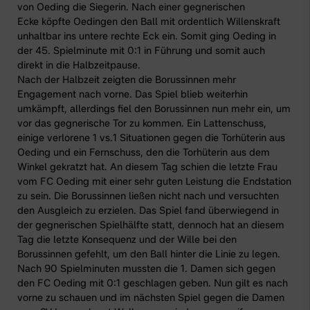
von Oeding die Siegerin. Nach einer gegnerischen
Ecke köpfte Oedingen den Ball mit ordentlich Willenskraft
unhaltbar ins untere rechte Eck ein. Somit ging Oeding in
der 45. Spielminute mit 0:1 in Führung und somit auch
direkt in die Halbzeitpause.
Nach der Halbzeit zeigten die Borussinnen mehr
Engagement nach vorne. Das Spiel blieb weiterhin
umkämpft, allerdings fiel den Borussinnen nun mehr ein, um
vor das gegnerische Tor zu kommen. Ein Lattenschuss,
einige verlorene 1 vs.1 Situationen gegen die Torhüterin aus
Oeding und ein Fernschuss, den die Torhüterin aus dem
Winkel gekratzt hat. An diesem Tag schien die letzte Frau
vom FC Oeding mit einer sehr guten Leistung die Endstation
zu sein. Die Borussinnen ließen nicht nach und versuchten
den Ausgleich zu erzielen. Das Spiel fand überwiegend in
der gegnerischen Spielhälfte statt, dennoch hat an diesem
Tag die letzte Konsequenz und der Wille bei den
Borussinnen gefehlt, um den Ball hinter die Linie zu legen.
Nach 90 Spielminuten mussten die 1. Damen sich gegen
den FC Oeding mit 0:1 geschlagen geben. Nun gilt es nach
vorne zu schauen und im nächsten Spiel gegen die Damen