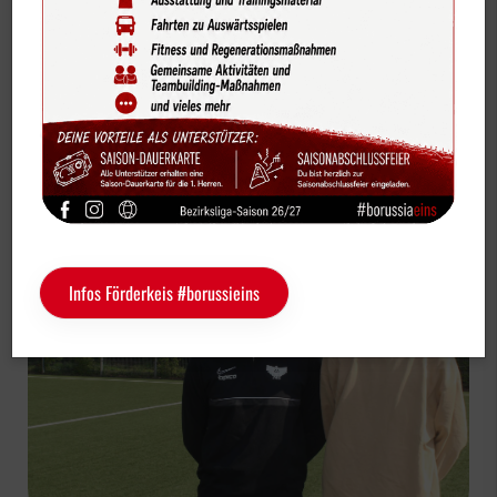
Bildergalerien
Jugendtrainer
Videos
Vereinskalender
Abdelkrim und Steinbach übernehmen die
Sportdeutschland-News
U14
Das LSB-Magazin "Wir im Sport"
Service
Infos Förderkeis #borussieins
Sponsoren
Fun & Freizeit
Kontakt
Service
Schulengel
Instagram
YouTube