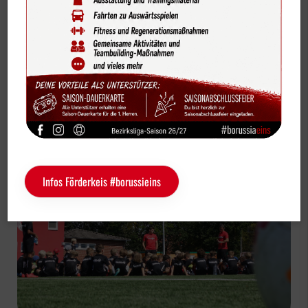
Bildergalerien
Fußball Jugendabteilung
Videos
Vereinskalender
Borussen-Juniors-Fußballcamp - Restplätze
Sportdeutschland-News
frei.
Das LSB-Magazin "Wir im Sport"
Service
Infos Förderkeis #borussieins
Sponsoren
Fun & Freizeit
Kontakt
Service
Schulengel
Instagram
YouTube