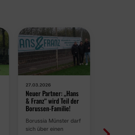
27.03.2026
26.03.2026
Neuer Partner: „Hans
Joost und 
& Franz“ wird Teil der
übernehme
Borussen-Familie!
- Planungen
Saison 202
Borussia Münster darf
auf Hocht
sich über einen