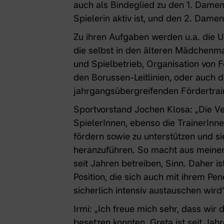
auch als Bindeglied zu den
1. Dame
Spielerin aktiv ist, und den
2. Damen
Zu ihren Aufgaben werden u.a. die U
die selbst in den älteren Mädchenma
und Spielbetrieb, Organisation vo
den Borussen-Leitlinien, oder auch d
jahrgangsübergreifenden Fördertrai
Sportvorstand Jochen Klosa: „Die Ver
SpielerInnen, ebenso die TrainerIn
fördern sowie zu unterstützen und s
heranzuführen. So macht aus meiner S
seit Jahren betreiben, Sinn. Daher is
Position, die sich auch mit ihrem
Pen
sicherlich intensiv austauschen wird“
Irmi: „Ich freue mich sehr, dass wir
besetzen konnten. Greta ist seit Jahr