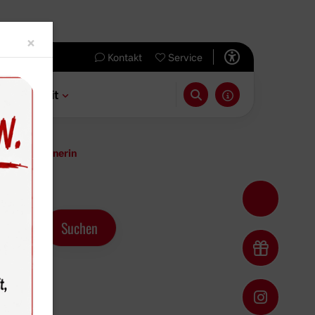
Close
×
Kontakt
Service
 & Freizeit
istungstrainerin