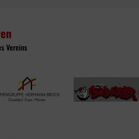
ren
es Vereins