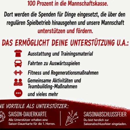
eta Niemann wird Förder-
rin