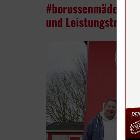
#borussenmädelz: Gr
und Leistungstraine