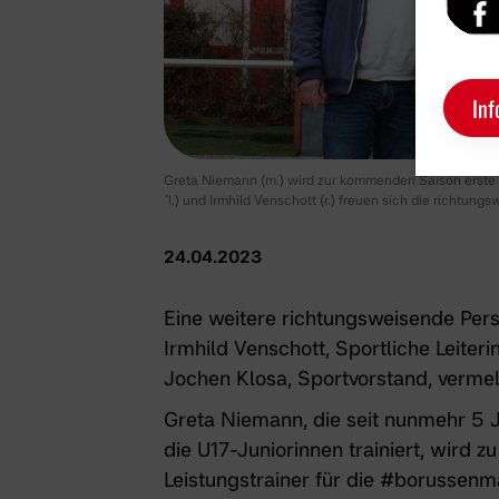
Inf
Greta Niemann (m.) wird zur kommenden Saison erste 
(l.) und Irmhild Venschott (r.) freuen sich die richtu
24.04.2023
Eine weitere richtungsweisende Per
Irmhild Venschott, Sportliche Leite
Jochen Klosa, Sportvorstand, verme
Greta Niemann, die seit nunmehr 5 J
die
U17-Juniorinnen
trainiert, wird 
Leistungstrainer für die #borussenm