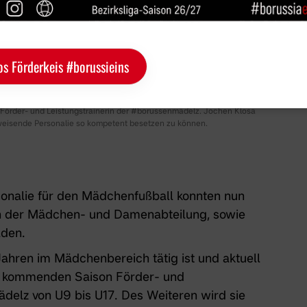
os Förderkeis #borussieins
Förder- und Leistungstrainerin der #borussenmädelz. Jochen Klosa
ngsweisende Personalie so kompetent besetzen zu können.
sonalie für den Mädchenfußball konnten nun
rin der Mädchen- und Damenabteilung, sowie
lden.
ahren im Mädchenbereich tätig ist und aktuell
zu kommenden Saison Förder- und
ädelz von U9 bis U17. Des Weiteren wird sie