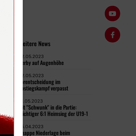
Weitere News
02.05.2023
Derby auf Augenhöhe
02.05.2023
Vorentscheidung im
Abstiegskampf verpasst
01.05.2023
Mit "Schwunk" in die Partie:
Wichtiger 6:1 Heimsieg der U19-1
25.04.2023
Knappe Niederlage beim