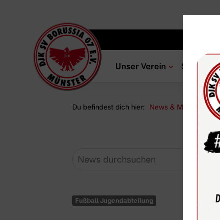
Unser Verein
Sportang
Du befindest dich hier:
News & Media
Ne
Fußball Jugendabteilung