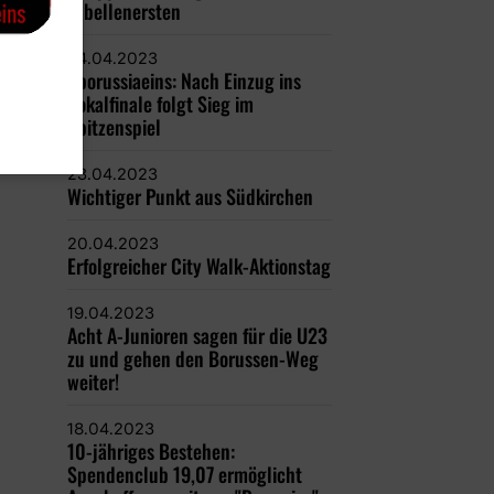
Tabellenersten
24.04.2023
#borussiaeins: Nach Einzug ins
Pokalfinale folgt Sieg im
Spitzenspiel
23.04.2023
Wichtiger Punkt aus Südkirchen
20.04.2023
Erfolgreicher City Walk-Aktionstag
19.04.2023
Acht A-Junioren sagen für die U23
zu und gehen den Borussen-Weg
weiter!
18.04.2023
10-jähriges Bestehen:
Spendenclub 19,07 ermöglicht