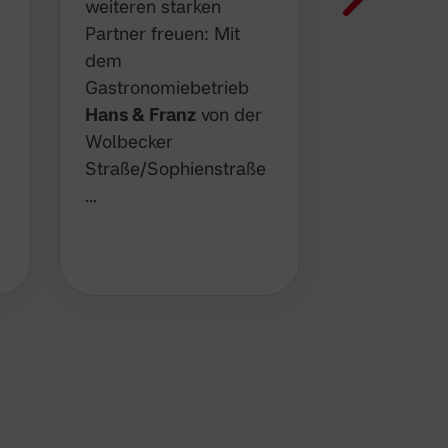
Die person
weiteren starken
Planungen 
Partner freuen: Mit
Spielzeit l
dem
den Boruss
Gastronomiebetrieb
weiter auf
Hans & Franz
von der
Florian Jo
Wolbecker
Gabbert ü
Straße/Sophienstraße
zur k…
…