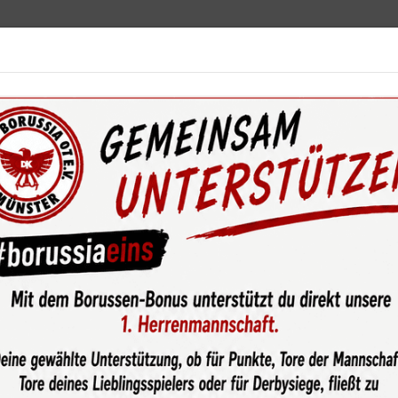
ebot
News & Media
Service
Sponsoren
Fun
wsroom
#borussenmädelz: Greta Niemann wird Förder- und Le