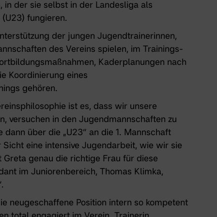
n
, in der sie selbst in der Landesliga als
 (U23)
fungieren.
nterstützung der jungen Jugendtrainerinnen,
nnschaften des Vereins spielen, im Trainings-
n Fortbildungsmaßnahmen, Kaderplanungen nach
ie Koordinierung eines
nings gehören.
einsphilosophie ist es, dass wir unsere
nen, versuchen in den Jugendmannschaften zu
ie dann über die „U23“ an die 1. Mannschaft
icht eine intensive Jugendarbeit, wie wir sie
t Greta genau die richtige Frau für diese
dant im Juniorenbereich, Thomas Klimka
,
.
 die neugeschaffene Position intern so kompetent
en total engagiert im Verein. Trainerin,