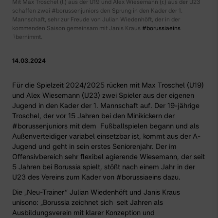
Mit Max Troschel (l.) aus der U19 und Alex Wiesemann (r.) aus der U23
schaffen zwei #borussenjuniors den Sprung in den Kader der 1.
Mannschaft, sehr zur Freude von Julian Wiedenhöft, der in der
kommenden Saison gemeinsam mit Janis Kraus
#borussiaeins
übernimmt.
14.03.2024
Für die Spielzeit 2024/2025 rücken mit Max Troschel (U19)
und Alex Wiesemann (U23) zwei Spieler aus der eigenen
Jugend in den Kader der 1. Mannschaft auf. Der 19-jährige
Troschel, der vor 15 Jahren bei den Minikickern der
#borussenjuniors mit dem Fußballspielen begann und als
Außenverteidiger variabel einsetzbar ist, kommt aus der A-
Jugend und geht in sein erstes Seniorenjahr. Der im
Offensivbereich sehr flexibel agierende Wiesemann, der seit
5 Jahren bei Borussia spielt, stößt nach einem Jahr in der
U23
des Vereins zum Kader von #borussiaeins dazu.
Die „Neu-Trainer“ Julian Wiedenhöft und Janis Kraus
unisono: „Borussia zeichnet sich seit Jahren als
Ausbildungsverein mit klarer Konzeption und