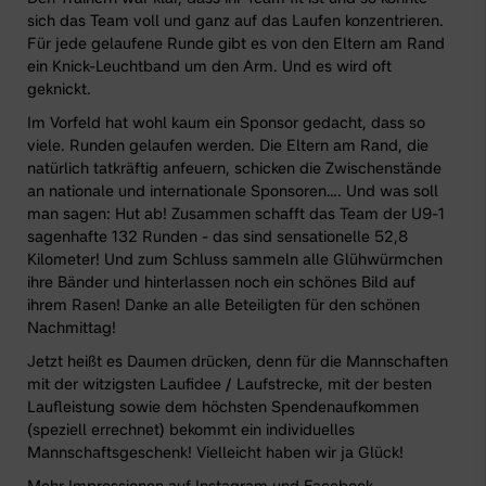
sich das Team voll und ganz auf das Laufen konzentrieren.
Für jede gelaufene Runde gibt es von den Eltern am Rand
ein Knick-Leuchtband um den Arm. Und es wird oft
geknickt.
Im Vorfeld hat wohl kaum ein Sponsor gedacht, dass so
viele. Runden gelaufen werden. Die Eltern am Rand, die
natürlich tatkräftig anfeuern, schicken die Zwischenstände
an nationale und internationale Sponsoren…. Und was soll
man sagen: Hut ab! Zusammen schafft das Team der U9-1
sagenhafte 132 Runden - das sind sensationelle 52,8
Kilometer! Und zum Schluss sammeln alle Glühwürmchen
ihre Bänder und hinterlassen noch ein schönes Bild auf
ihrem Rasen! Danke an alle Beteiligten für den schönen
Nachmittag!
Jetzt heißt es Daumen drücken, denn für die Mannschaften
mit der witzigsten Laufidee / Laufstrecke, mit der besten
Laufleistung sowie dem höchsten Spendenaufkommen
(speziell errechnet) bekommt ein individuelles
Mannschaftsgeschenk! Vielleicht haben wir ja Glück!
Mehr Impressionen auf
Instagram
und
Facebook