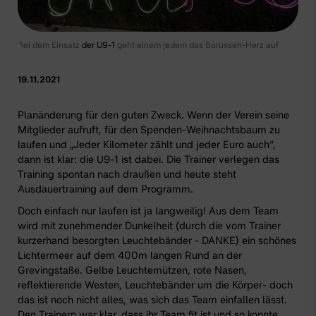
Bei dem Einsatz
der U9-1
geht einem jedem das Borussen-Herz auf
19.11.2021
Planänderung für den guten Zweck. Wenn der Verein seine
Mitglieder aufruft, für den
Spenden-Weihnachtsbaum
zu
laufen und „Jeder Kilometer zählt und jeder Euro auch“,
dann ist klar: die
U9-1 ist dabei
. Die Trainer verlegen das
Training spontan nach draußen und heute steht
Ausdauertraining auf dem Programm.
Doch einfach nur laufen ist ja langweilig! Aus dem Team
wird mit zunehmender Dunkelheit (durch die vom Trainer
kurzerhand besorgten Leuchtebänder - DANKE) ein schönes
Lichtermeer auf dem 400m langen Rund an der
Grevingstaße. Gelbe Leuchtemützen, rote Nasen,
reflektierende Westen, Leuchtebänder um die Körper- doch
das ist noch nicht alles, was sich das Team einfallen lässt.
Den Trainern war klar, dass ihr Team fit ist und so konnte