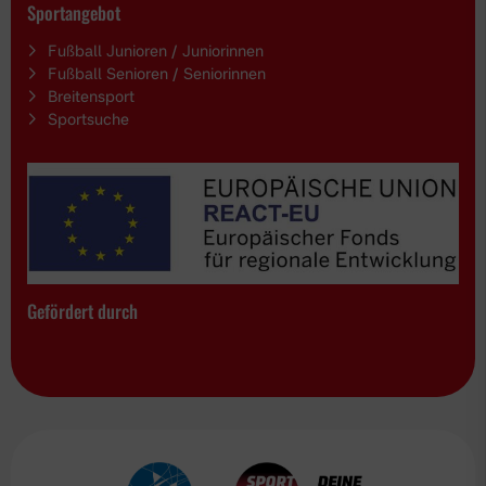
Sportangebot
Fußball Junioren / Juniorinnen
Fußball Senioren / Seniorinnen
Breitensport
Sportsuche
Gefördert durch