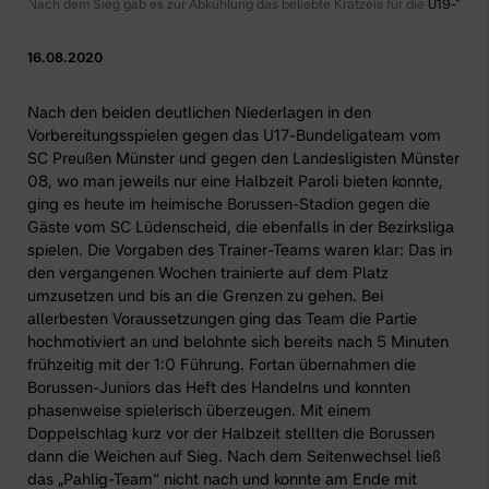
Nach dem Sieg gab es zur Abkühlung das beliebte Kratzeis für die
U19-1
16.08.2020
Nach den beiden deutlichen Niederlagen in den
Vorbereitungsspielen gegen das U17-Bundeligateam vom
SC Preußen Münster und gegen den Landesligisten Münster
08, wo man jeweils nur eine Halbzeit Paroli bieten konnte,
ging es heute im heimische Borussen-Stadion gegen die
Gäste vom SC Lüdenscheid, die ebenfalls in der Bezirksliga
spielen. Die Vorgaben des Trainer-Teams waren klar: Das in
den vergangenen Wochen trainierte auf dem Platz
umzusetzen und bis an die Grenzen zu gehen. Bei
allerbesten Voraussetzungen ging das Team die Partie
hochmotiviert an und belohnte sich bereits nach 5 Minuten
frühzeitig mit der 1:0 Führung. Fortan übernahmen die
Borussen-Juniors das Heft des Handelns und konnten
phasenweise spielerisch überzeugen. Mit einem
Doppelschlag kurz vor der Halbzeit stellten die Borussen
dann die Weichen auf Sieg. Nach dem Seitenwechsel ließ
das „Pahlig-Team“ nicht nach und konnte am Ende mit