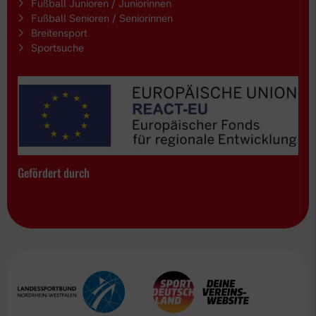
Fußball Junioren / Juniorinnen
Fußball Senioren / Seniorinnen
Breitensport
Sportsuche
Gefördert durch